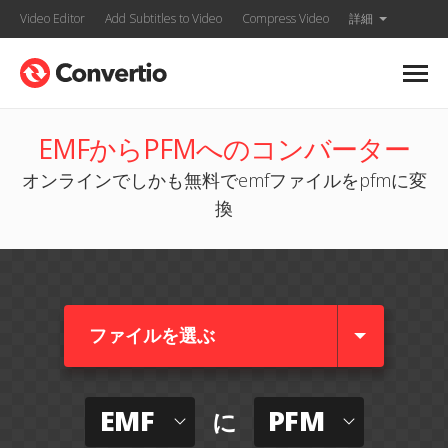
Video Editor
Add Subtitles to Video
Compress Video
詳細
EMFからPFMへのコンバーター
オンラインでしかも無料でemfファイルをpfmに変
換
ファイルを選ぶ
EMF
PFM
に