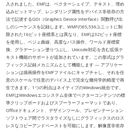
入されました。EMFは、ベクターシェイプ、テキスト、埋め
込みビットマップ、レンダリング属性をデバイス非依存の方
法で記述するGDI（Graphics Device Interface）関数呼び出
しのシーケンスを記録します。WMFの65,536ユニットに制
限された16ビット座標系とは異なり、EMFは32ビット座標
を使用し、ベジェ曲線、高度なパス操作、ワールド座標変
換、グラデーション塗りつぶし、Unicode対応を含む拡張テ
キスト機能のサポートが追加されています。この形式はグラ
フィックス記録メカニズムとして機能します — アプリケー
ションは描画操作をEMFファイルにキャプチャし、それを任
意のスケールで任意のデバイス上で完全な幾何学的精度で再
生できます。1つの利点はネイティブのWindows統合です。
EMFはWindowsエコシステム全体でベクターコンテンツの標
準クリップボードおよびスプーラーフォーマットであり、
Officeドキュメント、デザインツール、プレゼンテーション
ソフトウェア間でラスタライズなしにグラフィックスのロス
レスなコピーアンドペーストを可能にします。解像度非依存