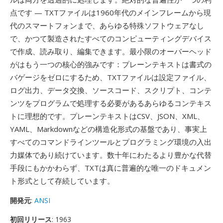
点です — TXTファイルは1960年代のメインフレームから現
代のスマートフォンまで、あらゆる特殊ソフトウェアなし
で、かつて製造されたすべてのコンピューティングデバイス
で作成、読み取り、編集できます。最小限のオーバーヘッド
がはもう一つの核心的強みです：プレーンテキストは書式の
バゲージをゼロにするため、TXTファイルは設定ファイル、
ログ出力、データ交換、ソースコード、スクリプト、コンテ
ンツをプログラムで処理する必要があるあらゆるコンテキス
トに理想的です。プレーンテキストはCSV、JSON、XML、
YAML、Markdownなどの構造化形式の基盤であり、事実上
すべてのコマンドラインツールとプログラミング環境の入出
力媒体であり続けています。数十年にわたるより豊かな代替
手段にもかかわらず、TXTは真に普遍的な唯一のドキュメン
ト形式として存続しています。
開発元
:
ANSI
初回リリース
: 1963