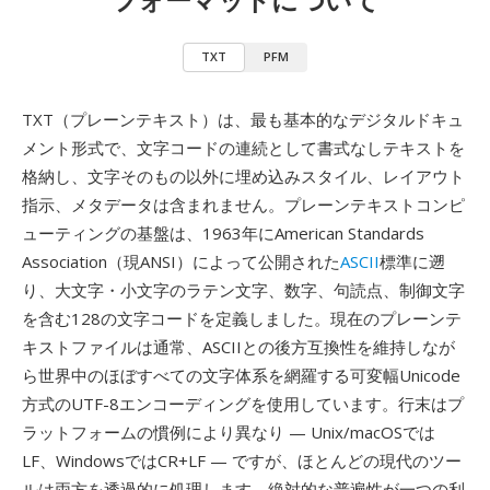
TXT
PFM
TXT（プレーンテキスト）は、最も基本的なデジタルドキュ
メント形式で、文字コードの連続として書式なしテキストを
格納し、文字そのもの以外に埋め込みスタイル、レイアウト
指示、メタデータは含まれません。プレーンテキストコンピ
ューティングの基盤は、1963年にAmerican Standards
Association（現ANSI）によって公開された
ASCII
標準に遡
り、大文字・小文字のラテン文字、数字、句読点、制御文字
を含む128の文字コードを定義しました。現在のプレーンテ
キストファイルは通常、ASCIIとの後方互換性を維持しなが
ら世界中のほぼすべての文字体系を網羅する可変幅Unicode
方式のUTF-8エンコーディングを使用しています。行末はプ
ラットフォームの慣例により異なり — Unix/macOSでは
LF、WindowsではCR+LF — ですが、ほとんどの現代のツー
ルは両方を透過的に処理します。絶対的な普遍性が一つの利