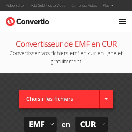
Video Editor
Add Subtitles to Video
Compress Video
Plus
Convertisseur de EMF en CUR
Convertissez vos fichiers emf en cur en ligne et
gratuitement
Choisir les fichiers
EMF
CUR
en