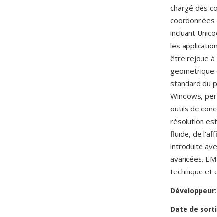
chargé dès co
coordonnées 
incluant Uni
les applicatio
être rejoue à 
geometrique c
standard du p
Windows, perm
outils de conc
résolution es
fluide, de l'a
introduite ave
avancées. EMF
technique et
Développeur
Date de sorti