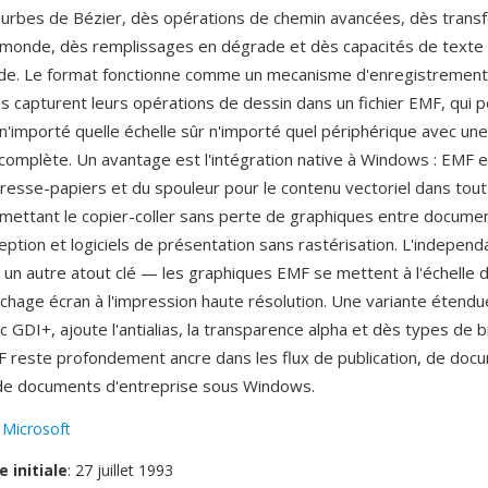
urbes de Bézier, dès opérations de chemin avancées, dès trans
monde, dès remplissages en dégrade et dès capacités de texte
code. Le format fonctionne comme un mecanisme d'enregistremen
ns capturent leurs opérations de dessin dans un fichier EMF, qui 
n'importé quelle échelle sûr n'importé quel périphérique avec une
omplète. Un avantage est l'intégration native à Windows : EMF e
resse-papiers et du spouleur pour le contenu vectoriel dans tou
ettant le copier-coller sans perte de graphiques entre documen
eption et logiciels de présentation sans rastérisation. L'indepen
t un autre atout clé — les graphiques EMF se mettent à l'échelle
ffichage écran à l'impression haute résolution. Une variante étend
c GDI+, ajoute l'antialias, la transparence alpha et dès types de 
 reste profondement ancre dans les flux de publication, de doc
 de documents d'entreprise sous Windows.
:
Microsoft
e initiale
: 27 juillet 1993