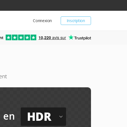
Connexion
Inscription
nt
10,220
avis sur
ent
HDR
en