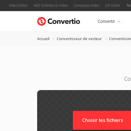
Video Editor
Add Subtitles to Video
Compress Video
GIF Editor
Te
Convertir
Accueil
Convertisseur de vecteur
Convertisse
Co
Choisir les fichiers