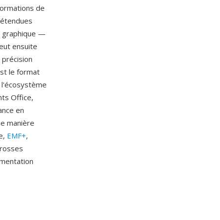
formations de
 étendues
t graphique —
peut ensuite
 précision
st le format
t l'écosystème
ts Office,
dance en
 de manière
ue,
EMF+
,
brosses
umentation