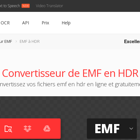
xt to Speech
Video Translator
OCR
API
Prix
Help
Excelle
ur EMF
EMF à HDR
Convertisseur de EMF en HDR
nvertissez vos fichiers emf en hdr en ligne et gratuitem
EMF