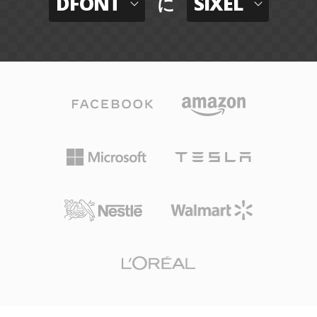
DFONT
SIXEL
に