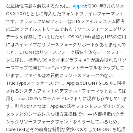
な互換性問題を解決するために、
Apple
が2001年3月のMac
OS X 10.0とともに導入したフォントファイルフォーマット
です。クラシックMacフォントはHFSファイルシステム固有
の二次ファイルストリームであるリソースフォークにグリフ
データを保存していましたが、OS XのUnix基盤とUFSの使用
にはネイティブなリソースフォークサポートがありませんで
した。DFONTはリソースフォーク構造全体をデータフォー
クに移し、標準のOS Xタイポグラフィ APIが読み取れるリソ
ースマップで同じTrueTypeフォントテーブルをラップして
います。ファイルは本質的にリソースフォークのない
TrueTypeスーツケースです。AppleはDFONTをOS Xに同梱
されるシステムフォントのデフォルトフォーマットとして採
用し、macOSのシステムディレクトリに現在も存在していま
す。利点のひとつは、Appleの既存フォントレンダリングス
タックとのシームレスな後方互換性です — 内部構造はクラ
シックリソースフォークフォントをミラーしているため、
CoreTextとその前身は特別な変換パスなしでDFONTを処理