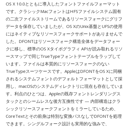
OS X 10.0とともに導入したフォントファイルフォーマット
です。クラシックMacフォントはHFSファイルシステム固有
の二次ファイルストリームであるリソースフォークにグリフ
データを保存していましたが、OS XのUnix基盤とUFSの使用
にはネイティブなリソースフォークサポートがありませんで
した。DFONTはリソースフォーク構造全体をデータフォー
クに移し、標準のOS Xタイポグラフィ APIが読み取れるリソ
ースマップで同じTrueTypeフォントテーブルをラップして
います。ファイルは本質的にリソースフォークのない
TrueTypeスーツケースです。AppleはDFONTをOS Xに同梱
されるシステムフォントのデフォルトフォーマットとして採
用し、macOSのシステムディレクトリに現在も存在していま
す。利点のひとつは、Appleの既存フォントレンダリングス
タックとのシームレスな後方互換性です — 内部構造はクラ
シックリソースフォークフォントをミラーしているため、
CoreTextとその前身は特別な変換パスなしでDFONTを処理
できます。シングルフォーク設計も実用的な強みで、