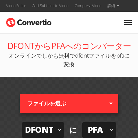
Video Editor
Add Subtitles to Video
Compress Video
詳細
DFONTからPFAへのコンバーター
オンラインでしかも無料でdfontファイルをpfaに
変換
ファイルを選ぶ
DFONT
PFA
に