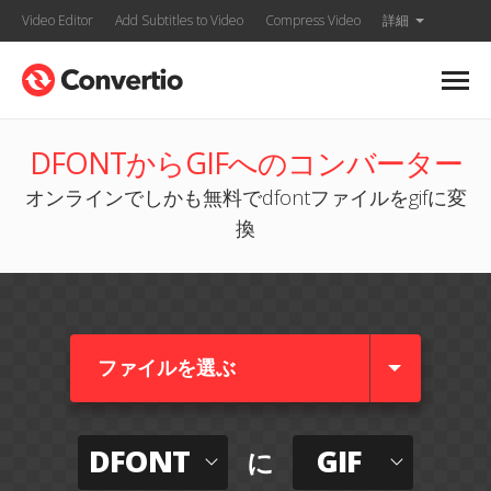
Video Editor
Add Subtitles to Video
Compress Video
詳細
DFONTからGIFへのコンバーター
オンラインでしかも無料でdfontファイルをgifに変
換
ファイルを選ぶ
DFONT
GIF
に