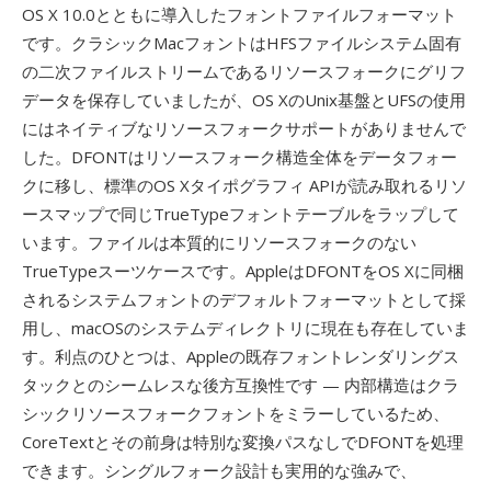
OS X 10.0とともに導入したフォントファイルフォーマット
です。クラシックMacフォントはHFSファイルシステム固有
の二次ファイルストリームであるリソースフォークにグリフ
データを保存していましたが、OS XのUnix基盤とUFSの使用
にはネイティブなリソースフォークサポートがありませんで
した。DFONTはリソースフォーク構造全体をデータフォー
クに移し、標準のOS Xタイポグラフィ APIが読み取れるリソ
ースマップで同じTrueTypeフォントテーブルをラップして
います。ファイルは本質的にリソースフォークのない
TrueTypeスーツケースです。AppleはDFONTをOS Xに同梱
されるシステムフォントのデフォルトフォーマットとして採
用し、macOSのシステムディレクトリに現在も存在していま
す。利点のひとつは、Appleの既存フォントレンダリングス
タックとのシームレスな後方互換性です — 内部構造はクラ
シックリソースフォークフォントをミラーしているため、
CoreTextとその前身は特別な変換パスなしでDFONTを処理
できます。シングルフォーク設計も実用的な強みで、