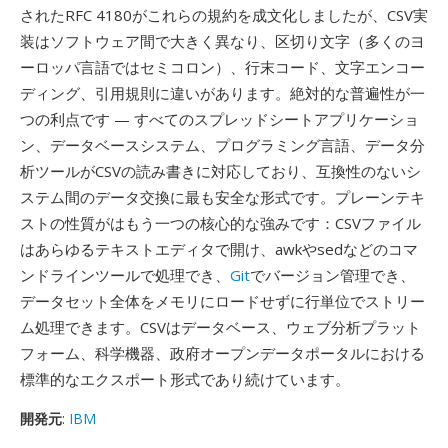
されたRFC 4180がこれらの規約を成文化しましたが、CSV実
装はソフトウェア間で大きく異なり、区切り文字（多くのヨ
ーロッパ言語ではセミコロン）、行末コード、文字エンコー
ディング、引用規則に違いがあります。絶対的な普遍性が一
つの利点です — すべてのスプレッドシートアプリケーショ
ン、データベースシステム、プログラミング言語、データ分
析ツールがCSVの読み書きに対応しており、互換性のないシ
ステム間のデータ交換に最も安全な形式です。プレーンテキ
ストの性質がはもう一つの核心的な強みです：CSVファイル
はあらゆるテキストエディタで開け、awkやsedなどのコマ
ンドラインツールで処理でき、
Git
でバージョン管理でき、
データセット全体をメモリにロードせずに行単位でストリー
ム処理できます。CSVはデータベース、ウェブ分析プラット
フォーム、科学機器、政府オープンデータポータルにおける
標準的なエクスポート形式であり続けています。
開発元
:
IBM