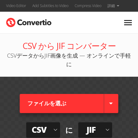
Video Editor
Add Subtitles to Video
Compress Video
詳細
CSV から JIF コンバーター
CSVデータからJIF画像を生成 — オンラインで手軽
に
ファイルを選ぶ
CSV
JIF
に