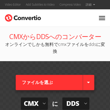
Video Editor
Add Subtitles to Video
Compress Video
詳細
CMXからDDSへのコンバーター
オンラインでしかも無料でcmxファイルをddsに変
換
ファイルを選ぶ
CMX
DDS
に