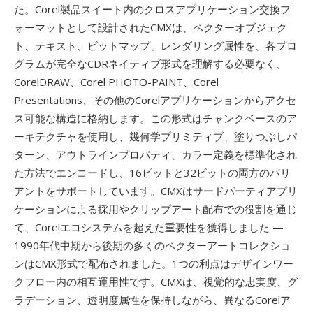
た。Corel製品スイート内のクロスアプリケーション交換フ
ォーマットとして設計されたCMXは、ベクターオブジェク
ト、テキスト、ビットマップ、レンダリング属性を、各プロ
グラムが完全なCDRネイティブ形式を理解する必要なく、
CorelDRAW、Corel PHOTO-PAINT、Corel
Presentations、その他のCorelアプリケーションからアクセ
ス可能な構造に格納します。この形式はチャンクベースのア
ーキテクチャを使用し、幾何学プリミティブ、塗りつぶしパ
ターン、アウトラインプロパティ、カラー定義を標準化され
た方法でエンコードし、16ビットと32ビットの両方のバリ
アントをサポートしています。CMXはサードパーティアプリ
ケーションによる採用やクリップアート配布での役割を通じ
て、Corelエコシステムを超えた重要性を獲得しました —
1990年代中期から後期の多くのベクターアートコレクショ
ンはCMX形式で配布されました。1つの利点はデザインワー
クフロー内の相互運用性です。CMXは、視覚的な忠実度、グ
ラデーション、透明度属性を保持しながら、異なるCorelア