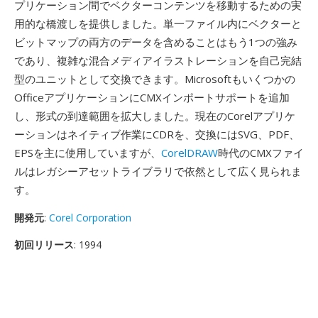
プリケーション間でベクターコンテンツを移動するための実
用的な橋渡しを提供しました。単一ファイル内にベクターと
ビットマップの両方のデータを含めることはもう1つの強み
であり、複雑な混合メディアイラストレーションを自己完結
型のユニットとして交換できます。Microsoftもいくつかの
OfficeアプリケーションにCMXインポートサポートを追加
し、形式の到達範囲を拡大しました。現在のCorelアプリケ
ーションはネイティブ作業にCDRを、交換にはSVG、PDF、
EPSを主に使用していますが、
CorelDRAW
時代のCMXファイ
ルはレガシーアセットライブラリで依然として広く見られま
す。
開発元
:
Corel Corporation
初回リリース
: 1994