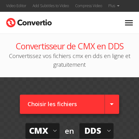
Video Editor
Add Subtitles to Video
Compress Video
Plus
Convertisseur de CMX en DDS
Convertissez vos fichiers cmx en dds en ligne et
gratuitement
Choisir les fichiers
CMX
DDS
en