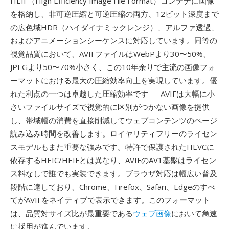
HEIF（High Efficiency Image File Format）コンテナに画像
を格納し、非可逆圧縮と可逆圧縮の両方、12ビット深度まで
の広色域HDR（ハイダイナミックレンジ）、アルファ透過、
およびアニメーションシーケンスに対応しています。同等の
視覚品質において、AVIFファイルはWebPより30〜50%、
JPEGより50〜70%小さく、この10年余りで主流の画像フォ
ーマットにおける最大の圧縮効率向上を実現しています。優
れた利点の一つは卓越した圧縮効率です — AVIFは大幅に小
さいファイルサイズで視覚的に区別がつかない画像を提供
し、帯域幅の消費を直接削減してウェブコンテンツのページ
読み込み時間を改善します。ロイヤリティフリーのライセン
スモデルもまた重要な強みです。特許で保護されたHEVCに
依存するHEIC/HEIFとは異なり、AVIFのAV1基盤はライセン
ス料なしで誰でも実装できます。ブラウザ対応は幅広い普及
段階に達しており、Chrome、Firefox、Safari、Edgeのすべ
てがAVIFをネイティブで表示できます。このフォーマット
は、品質対サイズ比が最重要である
ウェブ画像
において急速
に採用が進んでいます。