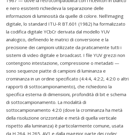
1967 — dove la retrocompatibilità con i ricevitori in bianco
e nero esistenti richiedeva la separazione delle
informazioni di luminosità da quelle di colore. Nell'imaging
digitale, lo standard ITU-R BT.601 (1982) ha formalizzato
la codifica digitale YCbCr derivata dal modello YUV
analogico, definendo le matrici di conversione e la
precisione dei campioni utilizzate da praticamente tutti i
sistemi di video digitale e broadcast. I file YUV grezzi non
contengono intestazione, compressione o metadati —
sono sequenze piatte di campioni di luminanza e
crominanza in un ordine specificato (4:4:4, 4:2:2, 4:2:0 o altri
rapporti di sottocampionamento), che richiedono la
specifica esterna di dimensioni, profondità di bit e schema
di sottocampionamento. La modalità di
sottocampionamento 4:2:0 (dove la crominanza ha metà
della risoluzione orizzontale e metà di quella verticale
rispetto alla luminanza) è particolarmente comune, usata
da H.264, H.265, AV1 e dalla maggior parte dei codec