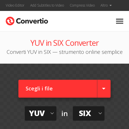
Video Editor
Add Subtitles to Video
Compress Video
Altro
YUV in SIX Converter
Converti YUV in SIX — strumento online semplice
Scegli i file
YUV
SIX
in