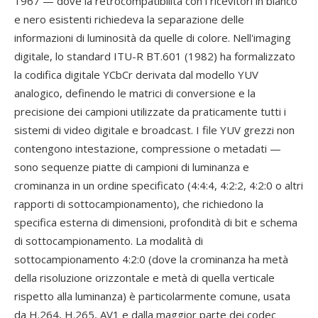
1967 — dove la retrocompatibilità con i ricevitori in bianco
e nero esistenti richiedeva la separazione delle
informazioni di luminosità da quelle di colore. Nell'imaging
digitale, lo standard ITU-R BT.601 (1982) ha formalizzato
la codifica digitale YCbCr derivata dal modello YUV
analogico, definendo le matrici di conversione e la
precisione dei campioni utilizzate da praticamente tutti i
sistemi di video digitale e broadcast. I file YUV grezzi non
contengono intestazione, compressione o metadati —
sono sequenze piatte di campioni di luminanza e
crominanza in un ordine specificato (4:4:4, 4:2:2, 4:2:0 o altri
rapporti di sottocampionamento), che richiedono la
specifica esterna di dimensioni, profondità di bit e schema
di sottocampionamento. La modalità di
sottocampionamento 4:2:0 (dove la crominanza ha metà
della risoluzione orizzontale e metà di quella verticale
rispetto alla luminanza) è particolarmente comune, usata
da H.264, H.265, AV1 e dalla maggior parte dei codec