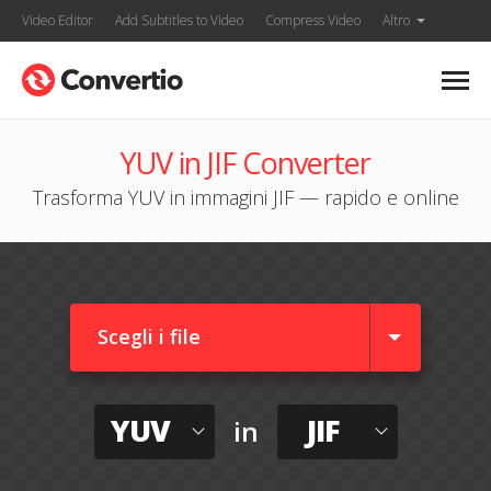
Video Editor
Add Subtitles to Video
Compress Video
Altro
YUV in JIF Converter
Trasforma YUV in immagini JIF — rapido e online
Scegli i file
YUV
JIF
in