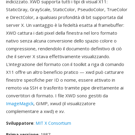
indicizzato. XWD supporta tutti i tipi di visual X11:
StaticGray, GrayScale, StaticColor, PseudoColor, TrueColor
e DirectColor, a qualsiasi profondità di bit supportata dal
server X. Un vantaggio è la fedeltà esatta al framebuffer:
XWD cattura i dati pixel della finestra nel loro formato
nativo senza alcuna conversione dello spazio colore o
compressione, rendendolo il documento definitivo di ciò
che il server X stava effettivamente visualizzando.
L'integrazione del formato con il toolkit a riga di comando
X11 offre un altro beneficio pratico — xwd può catturare
finestre specifiche per ID o nome, essere attivato in
remoto via SSH e trasferito tramite pipe direttamente ai
convertitori di formato. I file XWD sono gestiti da
ImageMagick
, GIMP, xwud (il visualizzatore
complementare a xwd) e xv.
Sviluppatore
:
MIT X Consortium
Prima versione
: 1987