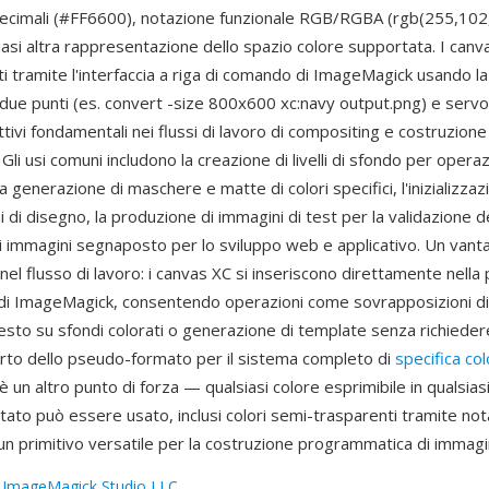
decimali (#FF6600), notazione funzionale RGB/RGBA (rgb(255,102,
asi altra rappresentazione dello spazio colore supportata. I canv
 tramite l'interfaccia a riga di comando di ImageMagick usando la
i due punti (es. convert -size 800x600 xc:navy output.png) e ser
ttivi fondamentali nei flussi di lavoro di compositing e costruzione
li usi comuni includono la creazione di livelli di sfondo per operaz
a generazione di maschere e matte di colori specifici, l'inizializza
 di disegno, la produzione di immagini di test per la validazione de
di immagini segnaposto per lo sviluppo web e applicativo. Un vant
 nel flusso di lavoro: i canvas XC si inseriscono direttamente nella 
di ImageMagick, consentendo operazioni come sovrapposizioni di 
esto su sfondi colorati o generazione di template senza richiedere 
porto dello pseudo-formato per il sistema completo di
specifica co
un altro punto di forza — qualsiasi colore esprimibile in qualsias
tato può essere usato, inclusi colori semi-trasparenti tramite n
n primitivo versatile per la costruzione programmatica di immagin
:
ImageMagick Studio LLC