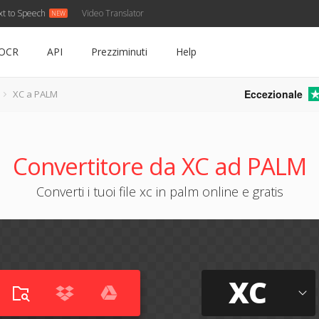
xt to Speech
Video Translator
OCR
API
Prezziminuti
Help
Eccezionale
XC a PALM
Convertitore da XC ad PALM
Converti i tuoi file xc in palm online e gratis
XC