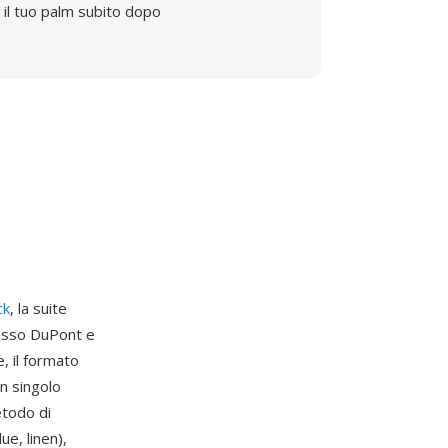
il tuo palm subito dopo
ck
, la suite
resso DuPont e
e, il formato
n singolo
etodo di
e, linen),