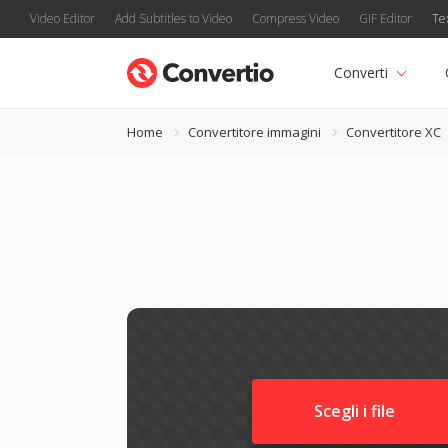
Video Editor
Add Subtitles to Video
Compress Video
GIF Editor
Te
Converti
Home
Convertitore immagini
Convertitore XC
Scegli i file