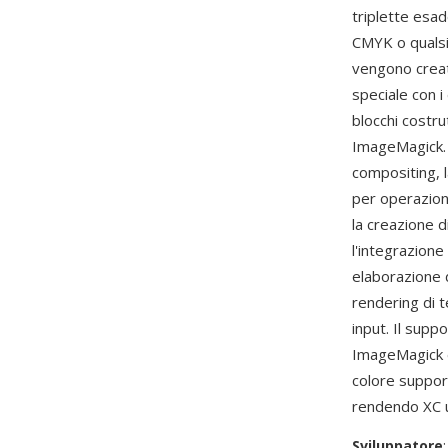
triplette esa
CMYK o qualsi
vengono creati
speciale con 
blocchi costru
ImageMagick. G
compositing, l
per operazioni
la creazione 
l'integrazione
elaborazione 
rendering di t
input. Il sup
ImageMagick è 
colore suppor
rendendo XC u
Sviluppatore