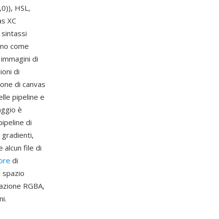
0)), HSL,
as XC
 sintassi
vono come
 immagini di
ioni di
zione di canvas
lle pipeline e
aggio è
pipeline di
gradienti,
alcun file di
lore
di
i spazio
otazione RGBA,
i.