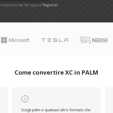
one massima del file oppure
Registrati
Come convertire XC in PALM
2
Scegli palm o qualsiasi altro formato che