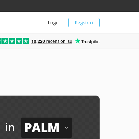
Login
Registrati
10,220
recensioni su
PALM
in