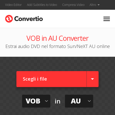
Video Editor
Add Subtitles to Video
Compress Video
Altro
VOB in AU Converter
Estrai audio DVD nel formato Sun/NeXT AU online
Scegli i file
VOB
AU
in