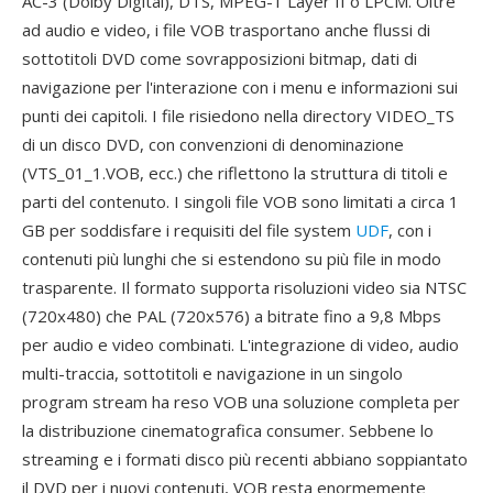
AC-3 (Dolby Digital), DTS, MPEG-1 Layer II o LPCM. Oltre
ad audio e video, i file VOB trasportano anche flussi di
sottotitoli DVD come sovrapposizioni bitmap, dati di
navigazione per l'interazione con i menu e informazioni sui
punti dei capitoli. I file risiedono nella directory VIDEO_TS
di un disco DVD, con convenzioni di denominazione
(VTS_01_1.VOB, ecc.) che riflettono la struttura di titoli e
parti del contenuto. I singoli file VOB sono limitati a circa 1
GB per soddisfare i requisiti del file system
UDF
, con i
contenuti più lunghi che si estendono su più file in modo
trasparente. Il formato supporta risoluzioni video sia NTSC
(720x480) che PAL (720x576) a bitrate fino a 9,8 Mbps
per audio e video combinati. L'integrazione di video, audio
multi-traccia, sottotitoli e navigazione in un singolo
program stream ha reso VOB una soluzione completa per
la distribuzione cinematografica consumer. Sebbene lo
streaming e i formati disco più recenti abbiano soppiantato
il DVD per i nuovi contenuti, VOB resta enormemente