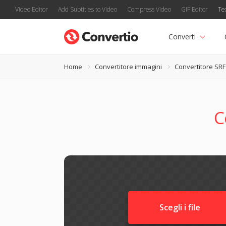
Video Editor
Add Subtitles to Video
Compress Video
GIF Editor
Te
Converti
Home
Convertitore immagini
Convertitore SRF
C
Scegli i file