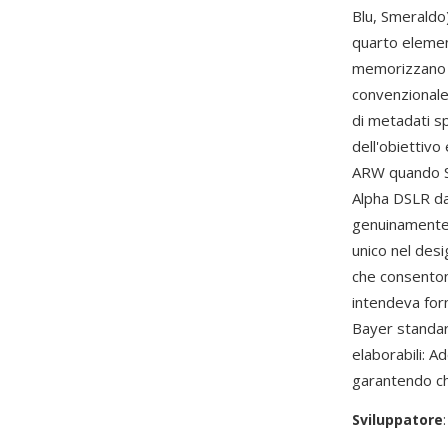
Blu, Smeraldo
quarto element
memorizzano i
convenzionale 
di metadati sp
dell'obiettivo
ARW quando So
Alpha DSLR dal
genuinamente i
unico nel desi
che consenton
intendeva forn
Bayer standar
elaborabili: 
garantendo ch
Sviluppatore