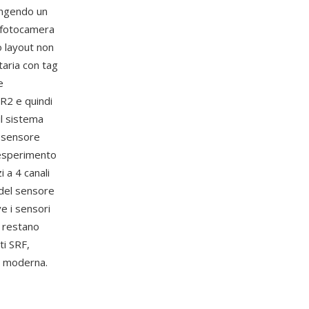
ungendo un
a fotocamera
o layout non
taria con tag
e
SR2 e quindi
il sistema
l sensore
n esperimento
 a 4 canali
del sensore
e i sensori
F restano
i SRF,
ne moderna.