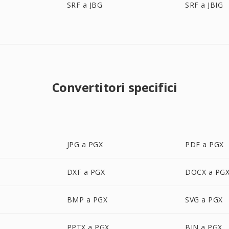
SRF a JBG
SRF a JBIG
Convertitori specifici
JPG a PGX
PDF a PGX
DXF a PGX
DOCX a PG
BMP a PGX
SVG a PGX
PPTX a PGX
BIN a PGX