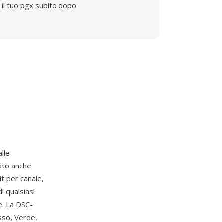
il tuo pgx subito dopo
lle
ato anche
it per canale,
i qualsiasi
e. La DSC-
sso, Verde,