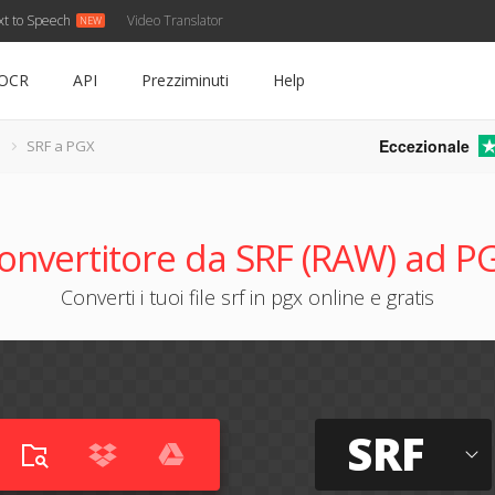
xt to Speech
Video Translator
OCR
API
Prezziminuti
Help
Eccezionale
SRF a PGX
onvertitore da SRF (RAW) ad P
Converti i tuoi file srf in pgx online e gratis
SRF