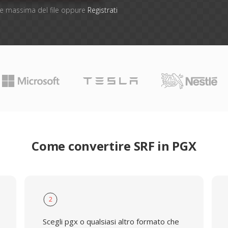
one massima del file oppure
Registrati
Come convertire SRF in PGX
2
Scegli pgx o qualsiasi altro formato che