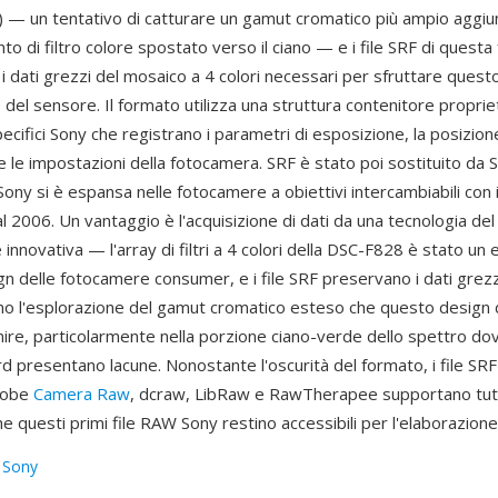
) — un tentativo di catturare un gamut cromatico più ampio aggi
o di filtro colore spostato verso il ciano — e i file SRF di quest
 dati grezzi del mosaico a 4 colori necessari per sfruttare quest
del sensore. Il formato utilizza una struttura contenitore proprie
ecifici Sony che registrano i parametri di esposizione, la posizion
 e le impostazioni della fotocamera. SRF è stato poi sostituito da 
ny si è espansa nelle fotocamere a obiettivi intercambiabili con 
 2006. Un vantaggio è l'acquisizione di dati da una tecnologia de
nnovativa — l'array di filtri a 4 colori della DSC-F828 è stato u
gn delle fotocamere consumer, e i file SRF preservano i dati grezzi
o l'esplorazione del gamut cromatico esteso che questo design 
ire, particolarmente nella porzione ciano-verde dello spettro dov
d presentano lacune. Nonostante l'oscurità del formato, i file SR
Adobe
Camera Raw
, dcraw, LibRaw e RawTherapee supportano tutt
e questi primi file RAW Sony restino accessibili per l'elaborazio
:
Sony