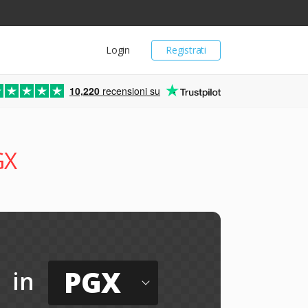
Login
Registrati
10,220
recensioni su
GX
PGX
in