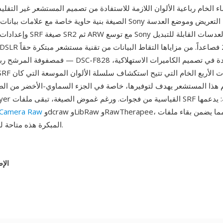
ء الخام رباعية الألوان اللازمة للاستفادة من تصميم المستشعر غير التقلي
الصيغة بنية حاوية خاصة مع علامات بيانات وصفية خاصة بـ Sony تسجل معا
وإعدادات الكاميرا. خلفت SRF صيغة 2
— فمصفوفة المرشح رباعية الألوان في DSC-F828 كانت تجربة ف
هذا المستشعر يهدف لتوفيرها، خاصة في الجزء السماوي-الأخضر من ال
وdcraw وLibRaw وRawTherapee، مما يضمن بقاء ملفات Sony RAW
Camera Raw
المبكرة هذه متاحة للمعالجة الحديثة.
الإص