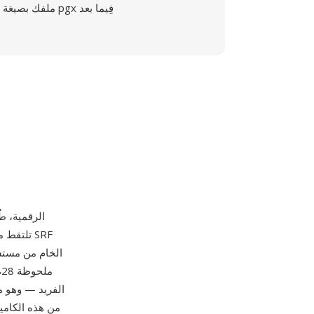
ملفك بصيغة pgx فِيما بعد