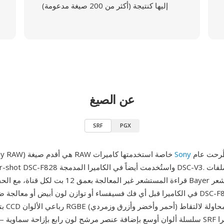
إليها كنتيجة (أكثر من 200 صيغة مدعومة)
عن الصيغ
SRF
PGX
الرقمية، طُرحت عام
Sony
SRF (صيغة Sony RAW) هي أقدم صيغة RAW خاصة استخدمتها كاميرات
قراءة المستشعر غير المعالجة بعمق 12 بت لكل قناة، مع ا
بتصميم 
سلسلة ألوان أوسع بإضافة عنصر مرشح لون رابع بإزاحة سماوية — وتخزن ملفات RF