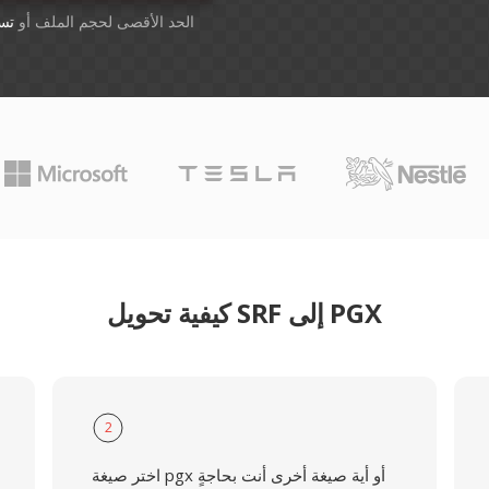
أسقِط الملفات هنا. 1 GB الحد الأقصى لحجم الملف أو
تس
كيفية تحويل SRF إلى PGX
2
اختر صيغة pgx أو أية صيغة أخرى أنت بحاجةٍ