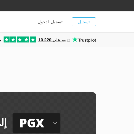
تسجيل
تسجيل الدخول
تقييم على
10,220
م
PGX
إل