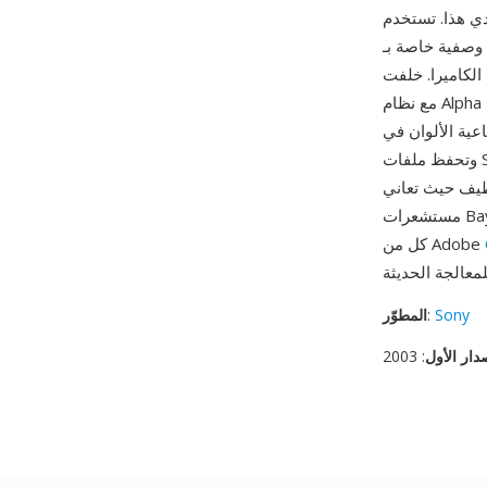
دي هذا. تستخدم
ملات التعريض وموضع العدسة
SR ثم ARW مع توسع Sony في كاميرات العدسات القابلة للتبديل
مع نظام Alpha DSLR من عام 2006 فصاعداً. من مزاياها التقاط البيانات من تقنية مستشعر مبتكرة حقاً
ريدة في تصميم الكاميرات الاستهلاكية،
وتحفظ ملفات SRF بيانات القنوات الأربع الخام التي تتيح استكشاف سلسلة الألوان الموسعة التي كان
طيف حيث تعاني
مستشعرات Bayer القياسية من فجوات. ورغم غموض الصيغة، تبقى ملفات SRF قابلة للمعالجة: يدعمها
كل من Adobe
Sony
:
المطوّر
دار الأول
: 2003