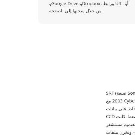
وGoogle Drive وDropbox، ورابط URL أو
من خلال سحبها إلى الصفحة.
2003 مع Cyber-shot DSC-F828 واستُخدمت أيضاً في الكاميرا المدمجة DSC-V3. تلتقط ملفات SRF
لحفاظ على بيانات Bayer الخام من مستشعر
CCD في الكاميرا قبل أي فك فسيفساء أو توازن لون أبيض أو معالجة ضغط. كانت DSC-F828 ملحوظة
مستشعر CCD رباعي الألوان RGBE (أحمر وأخضر وأزرق وزمردي) الفريد — وهو محاولة لالتقاط
S من هذه الكاميرا