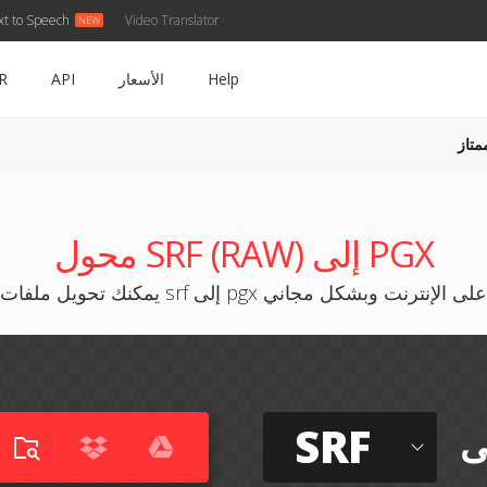
xt to Speech
Video Translator
Help
الأسعار
API
R
متاز
محول SRF (RAW) إلى PGX
يمكنك تحويل ملفات srf إلى pgx على الإنترنت وبشكل مجاني
SRF
ى