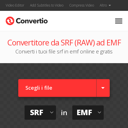
Video Editor
Add Subtitles to Video
Compress Video
Altro
Convertitore da SRF (RAW) ad EMF
Converti i tuoi file srf in emf online e gratis
Scegli i file
SRF
EMF
in