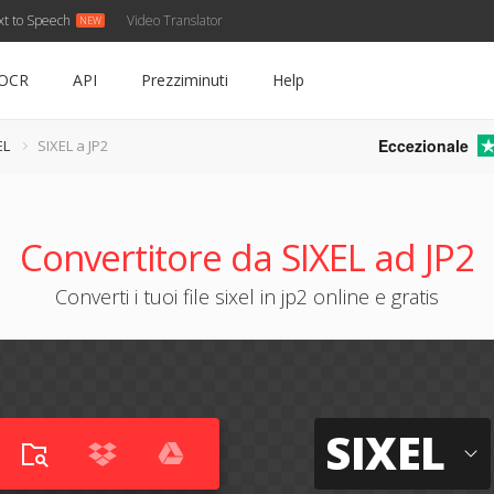
xt to Speech
Video Translator
OCR
API
Prezziminuti
Help
Eccezionale
EL
SIXEL a JP2
Convertitore da SIXEL ad JP2
Converti i tuoi file sixel in jp2 online e gratis
SIXEL