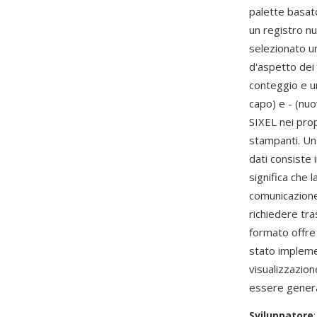
palette basat
un registro nu
selezionato un
d'aspetto dei 
conteggio e un
capo) e - (nuo
SIXEL nei pro
stampanti. Un 
dati consiste 
significa che 
comunicazione
richiedere tra
formato offre 
stato implem
visualizzazion
essere generat
Sviluppatore