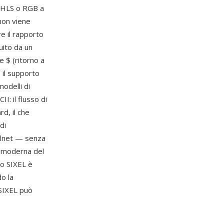
e HLS o RGB a
 non viene
re il rapporto
uito da un
e $ (ritorno a
 il supporto
odelli di
I: il flusso di
d, il che
di
telnet — senza
ta moderna del
to SIXEL è
o la
 SIXEL può