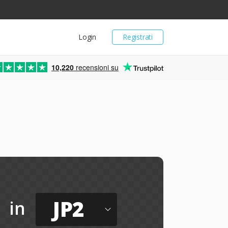
Login
Registrati
10,220
recensioni su
JP2
in