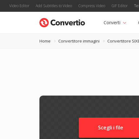
Video Editor
Add Subtitles to Video
Compress Video
GIF Editor
Te
Converti
Home
Convertitore immagini
Convertitore SIX
Scegli i file