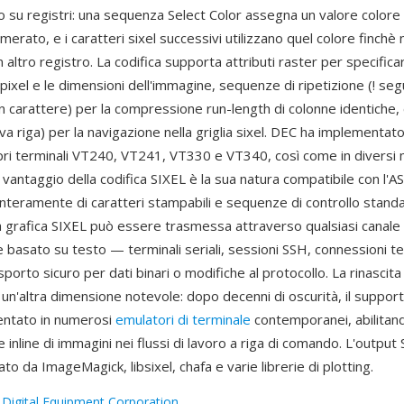
o su registri: una sequenza Select Color assegna un valore color
merato, e i caratteri sixel successivi utilizzano quel colore finchè
 altro registro. La codifica supporta attributi raster per specifica
pixel e le dimensioni dell'immagine, sequenze di ripetizione (! seg
 carattere) per la compressione run-length di colonne identiche, 
va riga) per la navigazione nella griglia sixel. DEC ha implementato
pri terminali VT240, VT241, VT330 e VT340, così come in diversi m
vantaggio della codifica SIXEL è la sua natura compatibile con l'ASCI
interamente di caratteri stampabili e sequenze di controllo standar
la grafica SIXEL può essere trasmessa attraverso qualsiasi canale 
 basato su testo — terminali seriali, sessioni SSH, connessioni 
sporto sicuro per dati binari o modifiche al protocollo. La rinasci
un'altra dimensione notevole: dopo decenni di oscurità, il suppor
entato in numerosi
emulatori di terminale
contemporanei, abilitand
e inline di immagini nei flussi di lavoro a riga di comando. L'output
o da ImageMagick, libsixel, chafa e varie librerie di plotting.
:
Digital Equipment Corporation