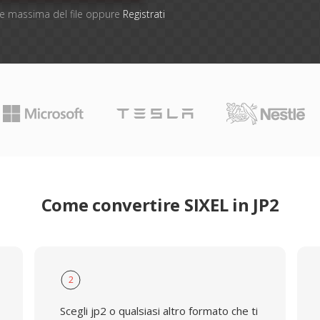
one massima del file oppure
Registrati
Come convertire SIXEL in JP2
2
Scegli jp2 o qualsiasi altro formato che ti