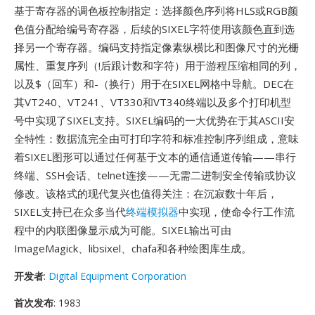
基于寄存器的调色板控制指定：选择颜色序列将HLS或RGB颜
色值分配给编号寄存器，后续的SIXEL字符使用该颜色直到选
择另一个寄存器。编码支持指定像素纵横比和图像尺寸的光栅
属性、重复序列（!后跟计数和字符）用于游程压缩相同的列，
以及$（回车）和-（换行）用于在SIXEL网格中导航。DEC在
其VT240、VT241、VT330和VT340终端以及多个打印机型
号中实现了SIXEL支持。SIXEL编码的一大优势在于其ASCII安
全特性：数据流完全由可打印字符和标准控制序列组成，意味
着SIXEL图形可以通过任何基于文本的通信通道传输——串行
终端、SSH会话、telnet连接——无需二进制安全传输或协议
修改。该格式的现代复兴也值得关注：在沉寂数十年后，
SIXEL支持已在众多当代
终端模拟器
中实现，使命令行工作流
程中的内联图像显示成为可能。SIXEL输出可由
ImageMagick、libsixel、chafa和各种绘图库生成。
开发者
:
Digital Equipment Corporation
首次发布
: 1983