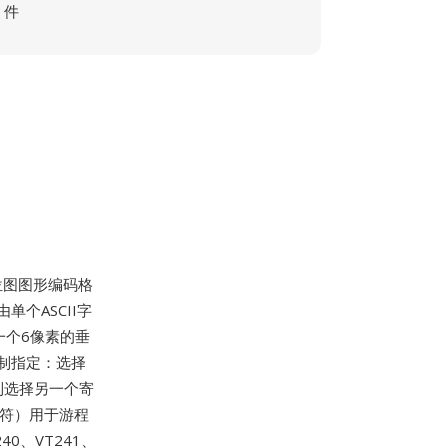
件
的位图图形编码格
个ASCII字
码一个6像素的垂
制指定：选择
到选择另一个寄
字符）用于游程
0、VT241、