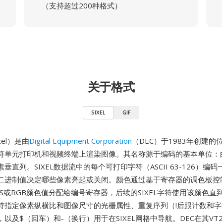
（支持超过200种格式）
关于格式
SIXEL
GIF
ixel）是由
Digital Equipment Corporation
（DEC）于1983年创建
符单元打印机和视频终端上渲染图像。其名称源于编码的基本单位：由单
垂直列。SIXEL数据流中的每个可打印字符（ASCII 63-126）编
二进制值决定哪些像素亮起或关闭。颜色通过基于寄存器的调色板控
S或RGB颜色值分配给编号寄存器，后续的SIXEL字符使用该颜色直
持指定像素纵横比和图像尺寸的光栅属性、重复序列（!后跟计数和
以及$（回车）和-（换行）用于在SIXEL网格中导航。DEC在其VT24