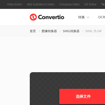
Video Editor
Add Subtitles to Video
Compress Video
GIF Editor
Te
转换
OCR
首页
图像转换器
SIXEL转换器
SIXEL 为 GIF
选择文件