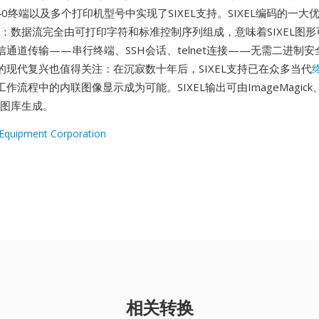
T340终端以及多个打印机型号中实现了SIXEL支持。SIXEL编码的一大
特性：数据流完全由可打印字符和标准控制序列组成，意味着SIXEL图
通道传输——串行终端、SSH会话、telnet连接——无需二进制
的现代复兴也值得关注：在沉寂数十年后，SIXEL支持已在众多当代
流程中的内联图像显示成为可能。SIXEL输出可由ImageMagick、lib
种绘图库生成。
l Equipment Corporation
相关转换