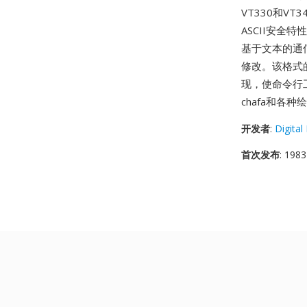
VT330和V
ASCII安全
基于文本的通信
修改。该格式
现，使命令行工作
chafa和各
开发者
:
Digita
首次发布
: 1983