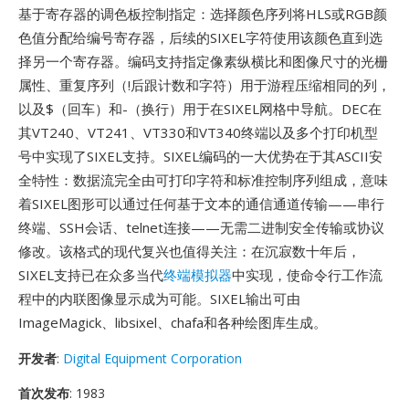
基于寄存器的调色板控制指定：选择颜色序列将HLS或RGB颜
色值分配给编号寄存器，后续的SIXEL字符使用该颜色直到选
择另一个寄存器。编码支持指定像素纵横比和图像尺寸的光栅
属性、重复序列（!后跟计数和字符）用于游程压缩相同的列，
以及$（回车）和-（换行）用于在SIXEL网格中导航。DEC在
其VT240、VT241、VT330和VT340终端以及多个打印机型
号中实现了SIXEL支持。SIXEL编码的一大优势在于其ASCII安
全特性：数据流完全由可打印字符和标准控制序列组成，意味
着SIXEL图形可以通过任何基于文本的通信通道传输——串行
终端、SSH会话、telnet连接——无需二进制安全传输或协议
修改。该格式的现代复兴也值得关注：在沉寂数十年后，
SIXEL支持已在众多当代
终端模拟器
中实现，使命令行工作流
程中的内联图像显示成为可能。SIXEL输出可由
ImageMagick、libsixel、chafa和各种绘图库生成。
开发者
:
Digital Equipment Corporation
首次发布
: 1983