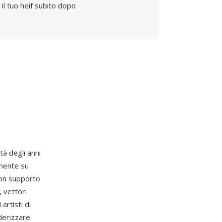
il tuo heif subito dopo
à degli anni
lmente su
con supporto
, vettori
 artisti di
derizzare.