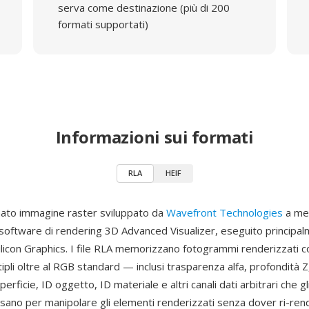
serva come destinazione (più di 200
formati supportati)
Informazioni sui formati
RLA
HEIF
ato immagine raster sviluppato da
Wavefront Technologies
a met
o software di rendering 3D Advanced Visualizer, eseguito principa
ilicon Graphics. I file RLA memorizzano fotogrammi renderizzati 
tipli oltre al RGB standard — inclusi trasparenza alfa, profondità Z
perficie, ID oggetto, ID materiale e altri canali dati arbitrari che gli
sano per manipolare gli elementi renderizzati senza dover ri-ren