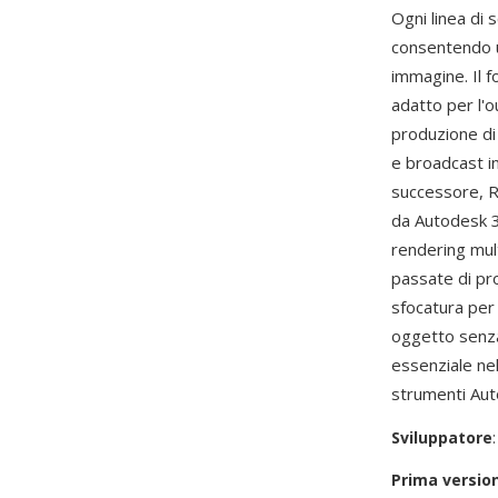
Ogni linea di
consentendo u
immagine. Il f
adatto per l'o
produzione di 
e broadcast i
successore, R
da Autodesk 3
rendering mult
passate di pr
sfocatura per 
oggetto senza 
essenziale ne
strumenti Aut
Sviluppatore
Prima versio