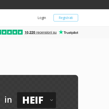
Login
Registrati
10,220
recensioni su
HEIF
in