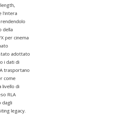
length,
l'intera
e, rendendolo
o della
VFX per cinema
mato
stato adottato
i dati di
LA trasportano
der come
livello di
reso RLA
o dagli
ting legacy.