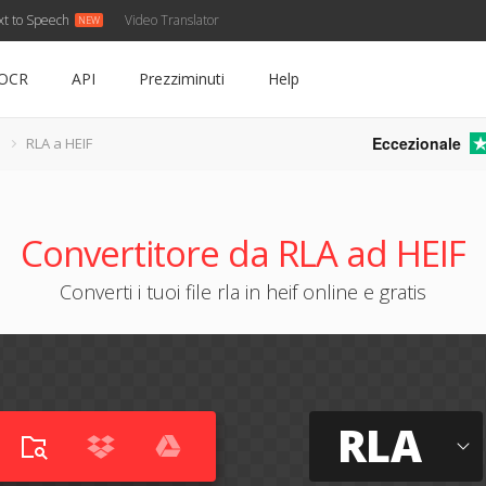
xt to Speech
Video Translator
OCR
API
Prezziminuti
Help
Eccezionale
RLA a HEIF
Convertitore da RLA ad HEIF
Converti i tuoi file rla in heif online e gratis
RLA