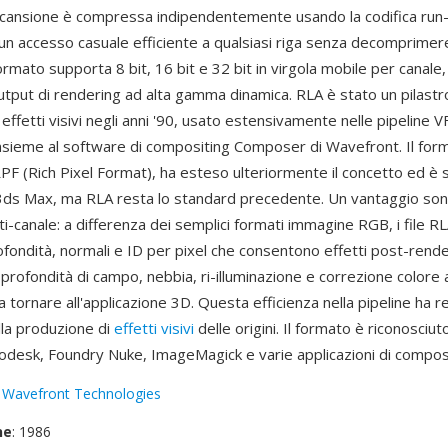
 scansione è compressa indipendentemente usando la codifica run-
n accesso casuale efficiente a qualsiasi riga senza decomprimere 
ormato supporta 8 bit, 16 bit e 32 bit in virgola mobile per canal
utput di rendering ad alta gamma dinamica. RLA è stato un pilastr
effetti visivi negli anni '90, usato estensivamente nelle pipeline 
nsieme al software di compositing Composer di Wavefront. Il for
PF (Rich Pixel Format), ha esteso ulteriormente il concetto ed è 
ds Max, ma RLA resta lo standard precedente. Un vantaggio sono 
i-canale: a differenza dei semplici formati immagine RGB, i file R
ofondità, normali e ID per pixel che consentono effetti post-ren
profondità di campo, nebbia, ri-illuminazione e correzione colore a 
tornare all'applicazione 3D. Questa efficienza nella pipeline ha 
lla produzione di
effetti visivi
delle origini. Il formato è riconosciut
odesk, Foundry Nuke, ImageMagick e varie applicazioni di composi
:
Wavefront Technologies
ne
: 1986