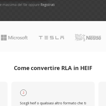
one massima del file oppure
Registrati
Come convertire RLA in HEIF
2
Scegli heif o qualsiasi altro formato che ti