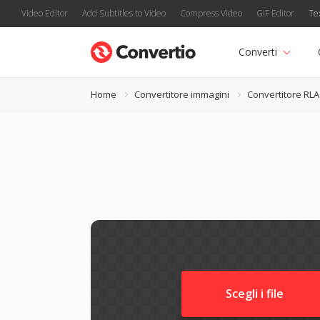
Video Editor
Add Subtitles to Video
Compress Video
GIF Editor
Te
Converti
Home
Convertitore immagini
Convertitore RLA
Scegli i file