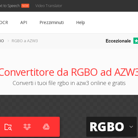
xt to Speech
Video Translator
OCR
API
Prezziminuti
Help
Eccezionale
BO
RGBO a AZW3
Convertitore da RGBO ad AZW
Converti i tuoi file rgbo in azw3 online e gratis
RGBO