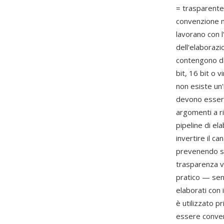
= trasparente)
convenzione ma
lavorano con l
dell'elaborazi
contengono dat
bit, 16 bit o 
non esiste un'
devono essere
argomenti a r
pipeline di el
invertire il ca
prevenendo sot
trasparenza v
pratico — sen
elaborati con 
è utilizzato p
essere convert