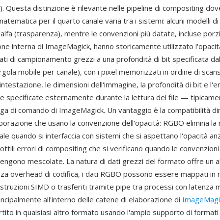
. Questa distinzione è rilevante nelle pipeline di compositing dov
tematica per il quarto canale varia tra i sistemi: alcuni modelli d
'alfa (trasparenza), mentre le convenzioni più datate, incluse porz
one interna di ImageMagick, hanno storicamente utilizzato l'opacit
i di campionamento grezzi a una profondità di bit specificata dal
virgola mobile per canale), con i pixel memorizzati in ordine di scan
intestazione, le dimensioni dell'immagine, la profondità di bit e l'
 specificate esternamente durante la lettura del file — tipicame
iga di comando di ImageMagick. Un vantaggio è la compatibilità dir
aborazione che usano la convenzione dell'opacità: RGBO elimina la 
nale quando si interfaccia con sistemi che si aspettano l'opacità anzi
tili errori di compositing che si verificano quando le convenzioni
engono mescolate. La natura di dati grezzi del formato offre un a
za overhead di codifica, i dati RGBO possono essere mappati in
istruzioni SIMD o trasferiti tramite pipe tra processi con latenz
rincipalmente all'interno delle catene di elaborazione di
ImageMagi
ito in qualsiasi altro formato usando l'ampio supporto di formati 