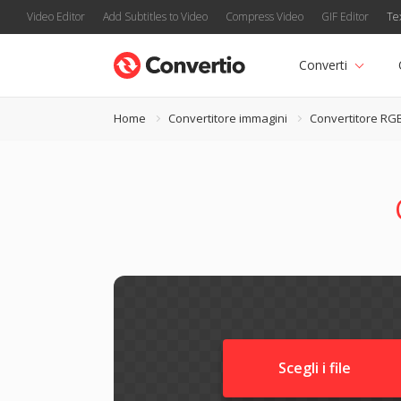
Video Editor
Add Subtitles to Video
Compress Video
GIF Editor
Te
Converti
Home
Convertitore immagini
Convertitore RG
Scegli i file