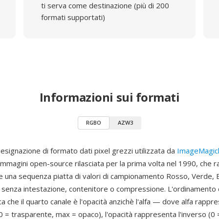
ti serva come destinazione (più di 200
formati supportati)
Informazioni sui formati
RGBO
AZW3
signazione di formato dati pixel grezzi utilizzata da
ImageMagic
immagini open-source rilasciata per la prima volta nel 1990, che 
 una sequenza piatta di valori di campionamento Rosso, Verde, B
a) senza intestazione, contenitore o compressione. L'ordinamento d
 che il quarto canale è l'opacità anzichè l'alfa — dove alfa rappre
0 = trasparente, max = opaco), l'opacità rappresenta l'inverso (0