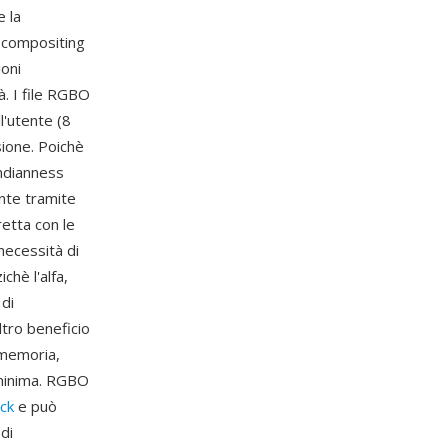
e la
i compositing
ioni
à. I file RGBO
l'utente (8
sione. Poichè
endianness
nte tramite
etta con le
necessità di
chè l'alfa,
 di
ltro beneficio
 memoria,
a minima. RGBO
ck
e può
di