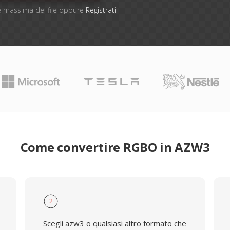
one massima del file oppure
Registrati
Come convertire RGBO in AZW3
2
Scegli azw3 o qualsiasi altro formato che