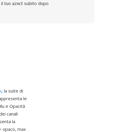
il tuo azw3 subito dopo
k
, la suite di
rappresenta le
lu e Opacità
ei canali
senta la
 = opaco, max