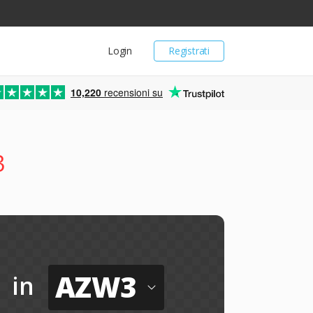
Login
Registrati
10,220
recensioni su
3
AZW3
in