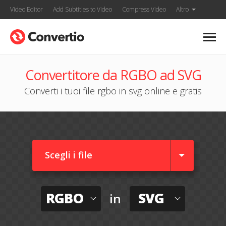
Video Editor
Add Subtitles to Video
Compress Video
Altro
Convertitore da RGBO ad SVG
Converti i tuoi file rgbo in svg online e gratis
Scegli i file
RGBO
SVG
in