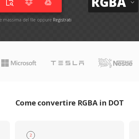
RGBA
one massima del file oppure
Registrati
Come convertire RGBA in DOT
2