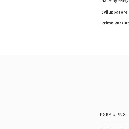
da ImageMagic
Sviluppatore
Prima versio
RGBA a PNG