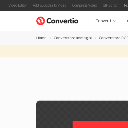
Video Editor
Add Subtitles to Video
Compress Video
GIF Editor
Te
Converti
Home
Convertitore immagini
Convertitore RG