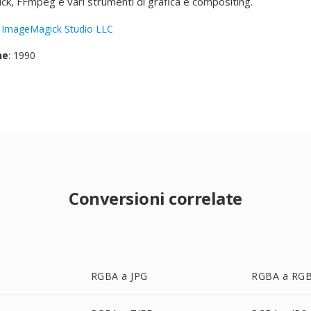
k, FFmpeg e vari strumenti di grafica e compositing.
:
ImageMagick Studio LLC
ne
: 1990
Conversioni correlate
RGBA a JPG
RGBA a RG