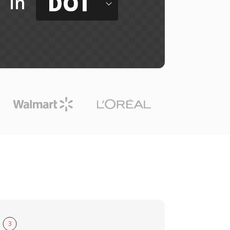
DOT
in
3