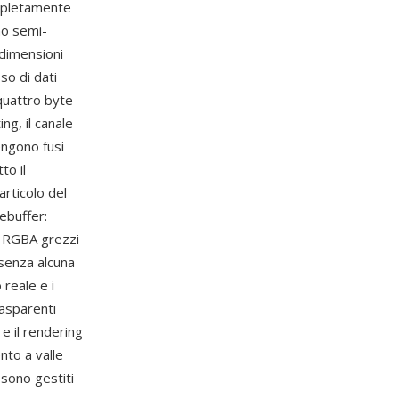
ompletamente
no semi-
 dimensioni
so di dati
(quattro byte
ing, il canale
engono fusi
to il
rticolo del
mebuffer:
i RGBA grezzi
 senza alcuna
 reale e i
rasparenti
 e il rendering
to a valle
 sono gestiti