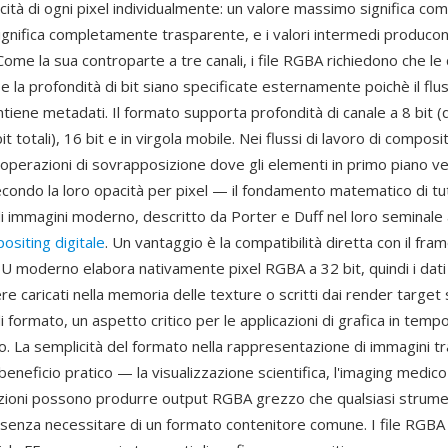
acità di ogni pixel individualmente: un valore massimo significa c
ignifica completamente trasparente, e i valori intermedi produco
ome la sua controparte a tre canali, i file RGBA richiedono che le
e la profondità di bit siano specificate esternamente poichè il flus
tiene metadati. Il formato supporta profondità di canale a 8 bit 
it totali), 16 bit e in virgola mobile. Nei flussi di lavoro di composit
 operazioni di sovrapposizione dove gli elementi in primo piano v
econdo la loro opacità per pixel — il fondamento matematico di tut
i immagini moderno, descritto da Porter e Duff nel loro seminale a
ositing digitale
. Un vantaggio è la compatibilità diretta con il fra
U moderno elabora nativamente pixel RGBA a 32 bit, quindi i dat
 caricati nella memoria delle texture o scritti dai render target
 formato, un aspetto critico per le applicazioni di grafica in tempo
o. La semplicità del formato nella rappresentazione di immagini t
 beneficio pratico — la visualizzazione scientifica, l'imaging medico
zioni possono produrre output RGBA grezzo che qualsiasi strumen
e senza necessitare di un formato contenitore comune. I file RGBA