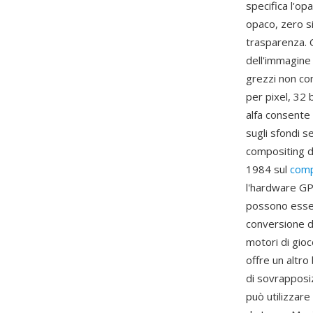
specifica l'op
opaco, zero s
trasparenza. C
dell'immagine 
grezzi non con
per pixel, 32 b
alfa consente
sugli sfondi s
compositing d
1984 sul
comp
l'hardware GP
possono essere
conversione di
motori di gioc
offre un altro
di sovrapposi
può utilizzar