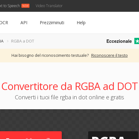
xt to Speech
Video Translator
OCR
API
Prezziminuti
Help
Eccezionale
BA
RGBA a DOT
Hai bisogno del riconoscimento testuale?
Riconoscere il testo
Convertitore da RGBA ad DOT
Converti i tuoi file rgba in dot online e gratis