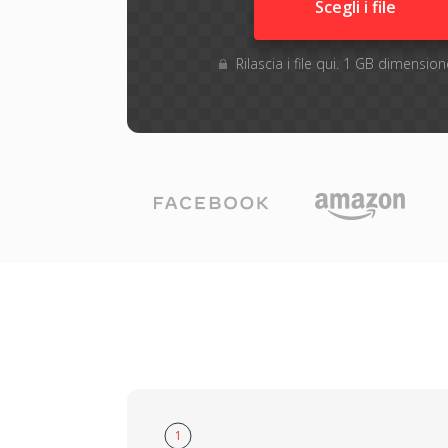
Scegli i file
Rilascia i file qui. 1 GB dimensi
1