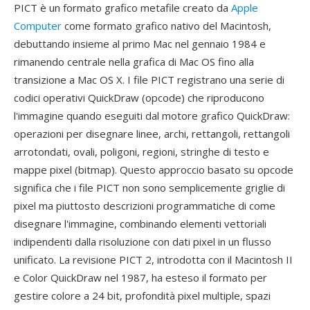
PICT è un formato grafico metafile creato da
Apple
Computer
come formato grafico nativo del Macintosh,
debuttando insieme al primo Mac nel gennaio 1984 e
rimanendo centrale nella grafica di Mac OS fino alla
transizione a Mac OS X. I file PICT registrano una serie di
codici operativi QuickDraw (opcode) che riproducono
l'immagine quando eseguiti dal motore grafico QuickDraw:
operazioni per disegnare linee, archi, rettangoli, rettangoli
arrotondati, ovali, poligoni, regioni, stringhe di testo e
mappe pixel (bitmap). Questo approccio basato su opcode
significa che i file PICT non sono semplicemente griglie di
pixel ma piuttosto descrizioni programmatiche di come
disegnare l'immagine, combinando elementi vettoriali
indipendenti dalla risoluzione con dati pixel in un flusso
unificato. La revisione PICT 2, introdotta con il Macintosh II
e Color QuickDraw nel 1987, ha esteso il formato per
gestire colore a 24 bit, profondità pixel multiple, spazi