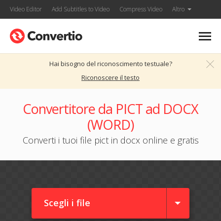
Video Editor
Add Subtitles to Video
Compress Video
Altro
Hai bisogno del riconoscimento testuale?
Riconoscere il testo
Convertitore da PICT ad DOCX
(WORD)
Converti i tuoi file pict in docx online e gratis
Scegli i file