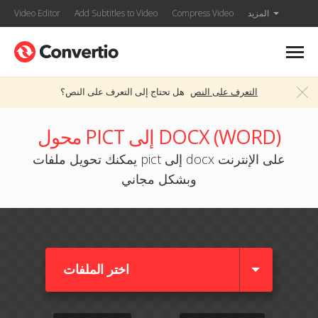
المزيد
Compress Video
Add Subtitles to Video
Video Editor
التعرف على النص
هل تحتاج إلى التعرف على النص؟
محول PICT إلى DOCX (WORD)
يمكنك تحويل ملفات pict إلى docx على الإنترنت
وبشكل مجاني
اختر الملفات