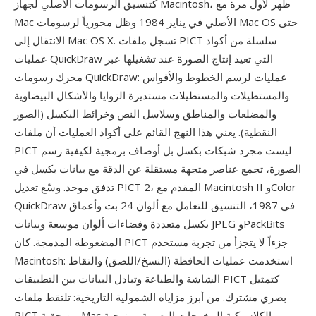
كتنسيق الرسومات الأصلي لجهاز Macintosh، ظهر لأول مرة مع
Mac الأصلي في يناير 1984 وظل محورياً لرسومات Mac OS حتى
الانتقال إلى Mac OS X. تسجل ملفات PICT سلسلة من أكواد
عمليات QuickDraw التي تعيد إنتاج الصورة عند تشغيلها عبر
محرك رسومات QuickDraw: عمليات لرسم الخطوط والأقواس
والمستطيلات والمستطيلات مستديرة الزوايا والأشكال البيضاوية
والمضلعات والمناطق وسلاسل النص وخرائط البكسل (الصور
النقطية). يعني هذا النهج القائم على أكواد العمليات أن ملفات
PICT ليست مجرد شبكات بكسل بل أوصاف برمجية لكيفية رسم
الصورة، تجمع عناصر متجهة مستقلة عن الدقة مع بيانات بكسل في
تدفق موحد. وسّع تعديل PICT 2، المقدم مع Macintosh II وColor
QuickDraw في 1987، التنسيق للتعامل مع ألوان 24 بت وأعماق
بكسل متعددة وفضاءات ألوان موسعة وبيانات JPEG وPackBits
المضغوطة المدمجة. كان PICT جزءاً لا يتجزأ من تجربة مستخدم
Macintosh: استخدمت عمليات الحافظة (النسخ/اللصق) والتقاط
الشاشة والطباعة وتبادل البيانات بين التطبيقات PICT كتمثيل
بصري مشترك. من أبرز مزاياه الشمولية التاريخية: تلتقط ملفات
PICT من حقبة Mac الكلاسيكية المخرجات البصرية ومنهجية