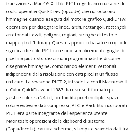
transizione a Mac OS X. I file PICT registrano una serie di
codici operativi QuickDraw (opcode) che riproducono
l'immagine quando eseguiti dal motore grafico QuickDraw:
operazioni per disegnare linee, archi, rettangoli, rettangoli
arrotondati, ovali, poligoni, regioni, stringhe di testo e
mappe pixel (bitmap). Questo approccio basato su opcode
significa che i file PICT non sono semplicemente griglie di
pixel ma piuttosto descrizioni programmatiche di come
disegnare l'immagine, combinando elementi vettoriali
indipendenti dalla risoluzione con dati pixel in un flusso
unificato. La revisione PICT 2, introdotta con il Macintosh II
e Color QuickDraw nel 1987, ha esteso il formato per
gestire colore a 24 bit, profondità pixel multiple, spazi
colore estesi e dati compressi JPEG e PackBits incorporati.
PICT era parte integrante dell'esperienza utente
Macintosh: operazioni della clipboard di sistema
(Copia/Incolla), cattura schermo, stampa e scambio dati tra