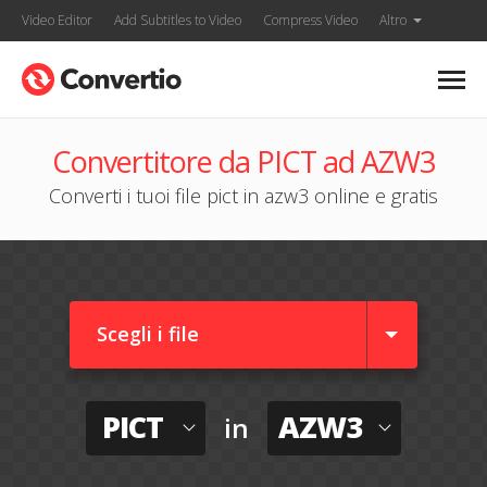
Video Editor
Add Subtitles to Video
Compress Video
Altro
Convertitore da PICT ad AZW3
Converti i tuoi file pict in azw3 online e gratis
Scegli i file
PICT
AZW3
in