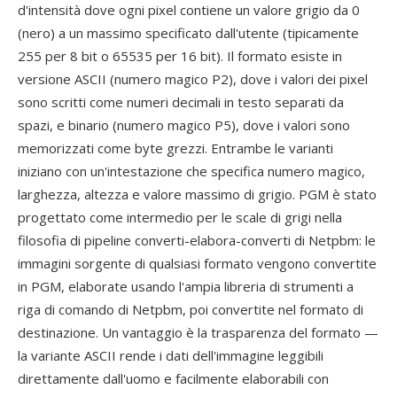
d'intensità dove ogni pixel contiene un valore grigio da 0
(nero) a un massimo specificato dall'utente (tipicamente
255 per 8 bit o 65535 per 16 bit). Il formato esiste in
versione ASCII (numero magico P2), dove i valori dei pixel
sono scritti come numeri decimali in testo separati da
spazi, e binario (numero magico P5), dove i valori sono
memorizzati come byte grezzi. Entrambe le varianti
iniziano con un'intestazione che specifica numero magico,
larghezza, altezza e valore massimo di grigio. PGM è stato
progettato come intermedio per le scale di grigi nella
filosofia di pipeline converti-elabora-converti di Netpbm: le
immagini sorgente di qualsiasi formato vengono convertite
in PGM, elaborate usando l'ampia libreria di strumenti a
riga di comando di Netpbm, poi convertite nel formato di
destinazione. Un vantaggio è la trasparenza del formato —
la variante ASCII rende i dati dell'immagine leggibili
direttamente dall'uomo e facilmente elaborabili con