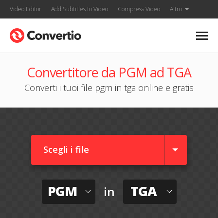
Video Editor
Add Subtitles to Video
Compress Video
Altro
Convertitore da PGM ad TGA
Converti i tuoi file pgm in tga online e gratis
Scegli i file
PGM
TGA
in