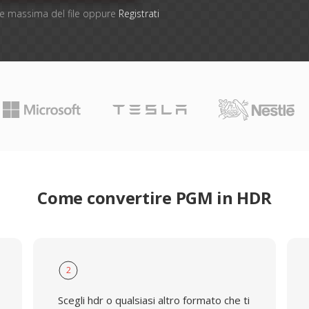
one massima del file oppure
Registrati
Come convertire PGM in HDR
2
Scegli hdr o qualsiasi altro formato che ti