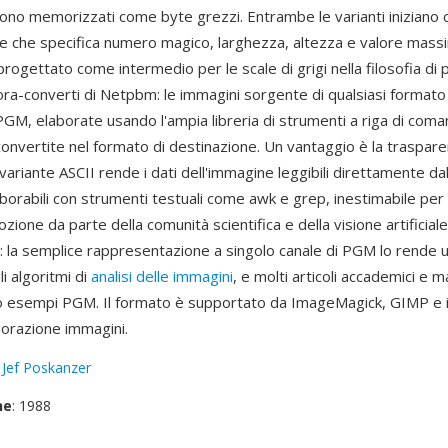
 sono memorizzati come byte grezzi. Entrambe le varianti iniziano 
ne che specifica numero magico, larghezza, altezza e valore massi
ogettato come intermedio per le scale di grigi nella filosofia di p
ora-converti di Netpbm: le immagini sorgente di qualsiasi format
PGM, elaborate usando l'ampia libreria di strumenti a riga di coma
onvertite nel formato di destinazione. Un vantaggio è la traspare
ariante ASCII rende i dati dell'immagine leggibili direttamente da
borabili con strumenti testuali come awk e grep, inestimabile per 
ozione da parte della comunità scientifica e della visione artificiale
a: la semplice rappresentazione a singolo canale di PGM lo rende 
li algoritmi di
analisi delle immagini
, e molti articoli accademici e ma
no esempi PGM. Il formato è supportato da ImageMagick, GIMP e 
aborazione immagini.
:
Jef Poskanzer
ne
: 1988