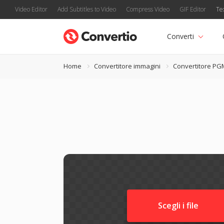
Video Editor
Add Subtitles to Video
Compress Video
GIF Editor
Te
Converti
Home
Convertitore immagini
Convertitore PG
Scegli i file