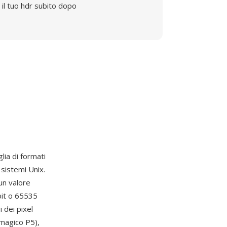
il tuo hdr subito dopo
lia di formati
sistemi Unix.
un valore
bit o 65535
 dei pixel
 magico P5),