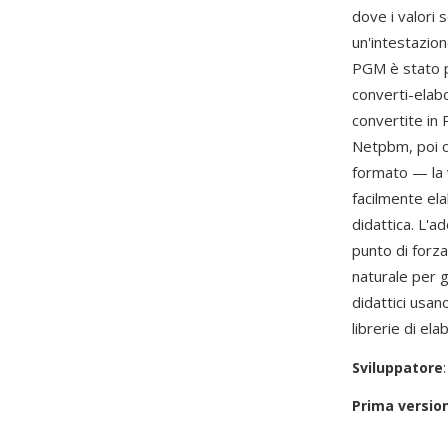
dove i valori
un'intestazio
PGM è stato pr
converti-elab
convertite in 
Netpbm, poi c
formato — la v
facilmente ela
didattica. L'ad
punto di forz
naturale per g
didattici usa
librerie di el
Sviluppatore
Prima versio