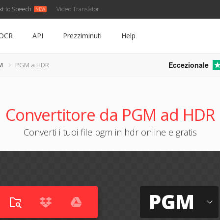
xt to Speech
Video Translator
OCR
API
Prezziminuti
Help
Eccezionale
M
PGM a HDR
Convertitore da PGM ad HDR
Converti i tuoi file pgm in hdr online e gratis
PGM