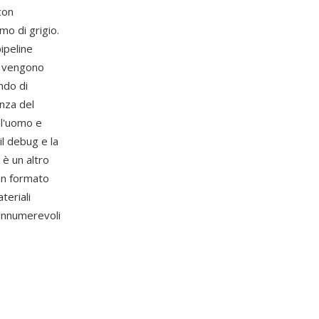
con
mo di grigio.
ipeline
o vengono
ndo di
nza del
ll'uomo e
il debug e la
 è un altro
un formato
teriali
innumerevoli