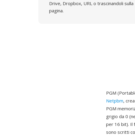
Drive, Dropbox, URL o trascinandoli sulla
pagina.
PGM (Portable 
Netpbm
, cre
PGM memorizza
grigio da 0 (
per 16 bit). I
sono scritti c