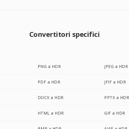
Convertitori specifici
PNG a HDR
JPEG a HDR
PDF a HDR
JFIF a HDR
DOCX a HDR
PPTX a HD
HTML a HDR
GIF a HDR
BMP a HDR
AVIF a HDR