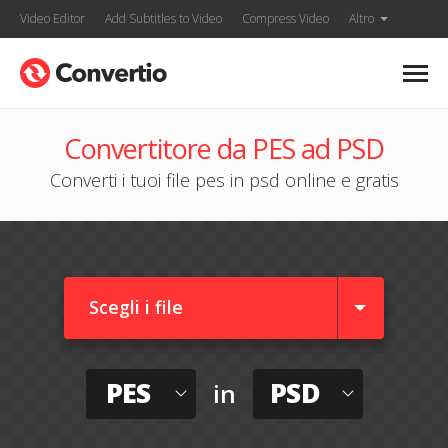
Video Editor
Add Subtitles to Video
Compress Video
Altro
Convertitore da PES ad PSD
Converti i tuoi file pes in psd online e gratis
Scegli i file
PES
PSD
in