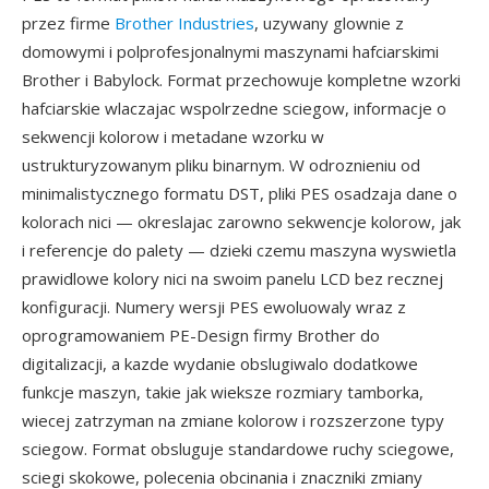
przez firme
Brother Industries
, uzywany glownie z
domowymi i polprofesjonalnymi maszynami hafciarskimi
Brother i Babylock. Format przechowuje kompletne wzorki
hafciarskie wlaczajac wspolrzedne sciegow, informacje o
sekwencji kolorow i metadane wzorku w
ustrukturyzowanym pliku binarnym. W odroznieniu od
minimalistycznego formatu DST, pliki PES osadzaja dane o
kolorach nici — okreslajac zarowno sekwencje kolorow, jak
i referencje do palety — dzieki czemu maszyna wyswietla
prawidlowe kolory nici na swoim panelu LCD bez recznej
konfiguracji. Numery wersji PES ewoluowaly wraz z
oprogramowaniem PE-Design firmy Brother do
digitalizacji, a kazde wydanie obslugiwalo dodatkowe
funkcje maszyn, takie jak wieksze rozmiary tamborka,
wiecej zatrzyman na zmiane kolorow i rozszerzone typy
sciegow. Format obsluguje standardowe ruchy sciegowe,
sciegi skokowe, polecenia obcinania i znaczniki zmiany