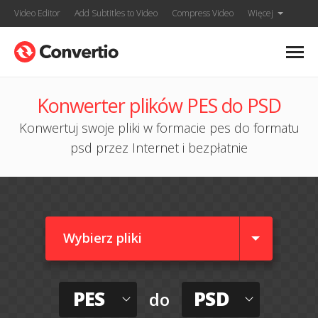
Video Editor
Add Subtitles to Video
Compress Video
Więcej
Konwerter plików PES do PSD
Konwertuj swoje pliki w formacie pes do formatu
psd przez Internet i bezpłatnie
Wybierz pliki
PES
PSD
do