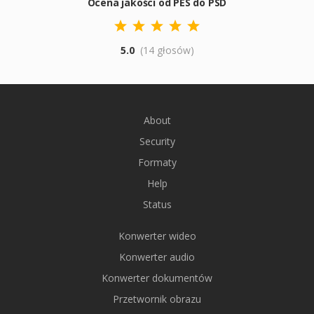
Ocena jakości od PES do PSD
5.0
(14 głosów)
About
Security
Formaty
Help
Status
Konwerter wideo
Konwerter audio
Konwerter dokumentów
Przetwornik obrazu