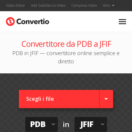
Video Editor
Add Subtitles to Video
Compress Video
Altro
Convertitore da PDB a JFIF
PDB in JFIF — convertitore online semplice e
diretto
Scegli i file
PDB
JFIF
in