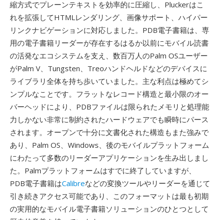
縮方式でプレーンテキストを効率的に圧縮し、Pluckerはこ
れを拡張してHTMLレンダリング、画像サポート、ハイパー
リンクナビゲーションに対応しました。PDB電子書籍は、専
用の電子書籍リーダーが存在するはるか以前にモバイル読書
の活発なエコシステムを支え、数百万人のPalm OSユーザー
がPalm V、Tungsten、Treoハンドヘルドなどのデバイスに
ライブラリ全体を持ち歩いていました。主な利点は極めてシ
ンプルなことです。フラットなレコード構造と最小限のオー
バーヘッドにより、PDBファイルは限られたメモリと処理能
力しかない非常に制約されたハードウェアでも瞬時にパース
されます。オープンで十分に文書化された構造もまた強みで
あり、Palm OS、Windows、後のモバイルプラットフォーム
にわたって多数のリーダーアプリケーションを生み出しまし
た。Palmプラットフォームはすでに終了していますが、
PDB電子書籍は
Calibre
などの変換ツールやリーダーを通じて
引き続きアクセス可能であり、このフォーマットは最も初期
の実用的なモバイル電子書籍ソリューションのひとつとして