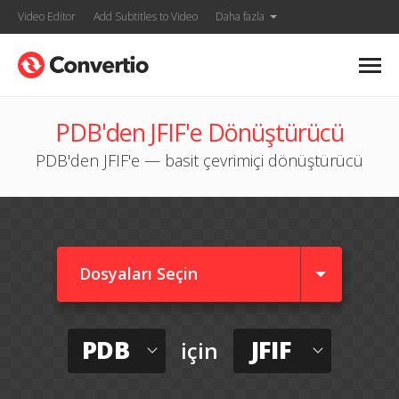
Video Editor
Add Subtitles to Video
Daha fazla
PDB'den JFIF'e Dönüştürücü
PDB'den JFIF'e — basit çevrimiçi dönüştürücü
Dosyaları Seçin
PDB
JFIF
için