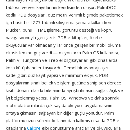
tablosu ve veri kayıtlarının kendisinden oluşur. PalmDOC
kodlu PDB dosyaları, düz metni verimli biçimde paketlemek
için basit bir LZ77 tabanlı sıkıştırma şeması kullanırken
Plucker, bunu HTML işleme, görüntü desteği ve köprü
navigasyonuyla genişletir. PDB e-kitapları, özel e-
okuyucular var olmadan yıllar önce gelişen bir mobil okuma
ekosistemine güç verdi — milyonlarca Palm OS kullanıcısı,
Palm V, Tungsten ve Treo el bilgisayarları gibi cihazlarda
koca kütüphaneler taşıyordu. Temel bir avantajı aşırı
sadeliğidir: düz kayıt yapısı ve minimum ek yük, PDB
dosyalarının sınırlı bellek ve işlem gücüne sahip son derece
kısıtlı donanımlarda bile anında ayrıştırılmasını sağlar. Açık ve
i̇yi belgelenmiş yapısı, Palm OS, Windows ve daha sonraki
mobil platformlarda çok sayıda okuyucu uygulamasının
ortaya çıkmasını sağlayan bir diğer güçlü yönüdür. Palm
platformu uzun süredir kullanımdan kalkmış olsa da PDB e-
kitaplarına
Calibre
gibi dönüştürme araçları ve okuyucularla