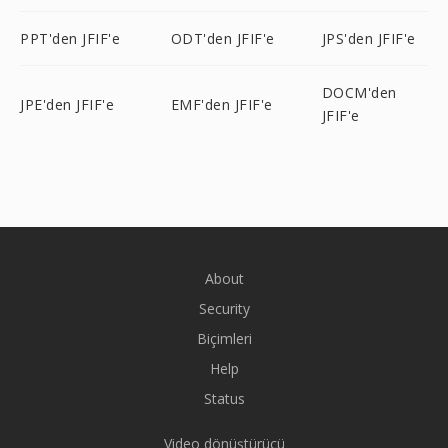
PPT'den JFIF'e
ODT'den JFIF'e
JPS'den JFIF'e
DOCM'den
JPE'den JFIF'e
EMF'den JFIF'e
JFIF'e
About
Security
Biçimleri
Help
Status
Video dönüştürücü