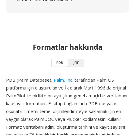
Formatlar hakkında
PDB
JFIF
PDB (Palm Database),
Palm, Inc.
tarafından Palm OS
platformu için oluşturulan ve i̇lk olarak Mart 1996'da orijinal
PalmPilot ile birlikte ortaya çıkan genel amaçlı bir veritabanı
kapsayıcı formatıdır. E-kitap bağlamında PDB dosyaları,
okunabilir metni temel biçimlendirmeyle saklamak için en
yaygın olarak PalmDOC veya Plucker kodlamasını kullanır.
Format; veritabanı adını, oluşturma tarihini ve kayıt sayısını
tanımlayan 78 baytlık bir başlık, ardından bir kayıt indeks