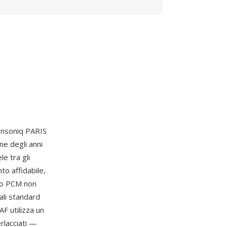
 Ensoniq PARIS
ine degli anni
e tra gli
to affidabile,
dio PCM non
ali standard
F utilizza un
rlacciati —