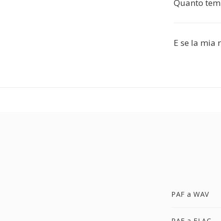
Quanto temp
E se la mia 
PAF a WAV
PAF a FLAC