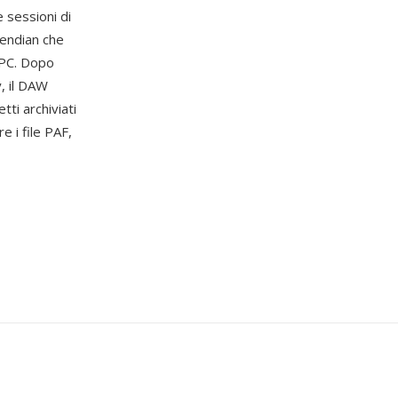
e sessioni di
-endian che
PC. Dopo
, il DAW
ti archiviati
 i file PAF,