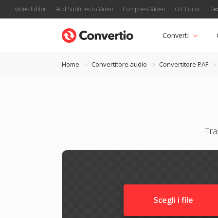
Video Editor
Add Subtitles to Video
Compress Video
GIF Editor
Te
Converti
Home
Convertitore audio
Convertitore PAF
Tra
Scegli i file