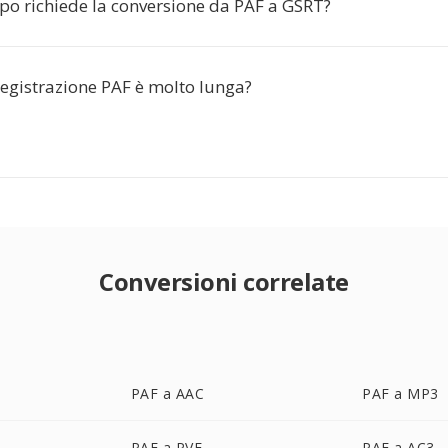
o richiede la conversione da PAF a GSRT?
registrazione PAF è molto lunga?
Conversioni correlate
PAF a AAC
PAF a MP3
PAF a PVF
PAF a AC3