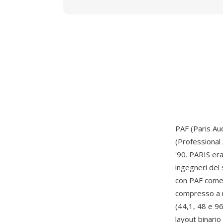
PAF (Paris Aud
(Professional
'90. PARIS er
ingegneri del 
con PAF come 
compresso a r
(44,1, 48 e 9
layout binario