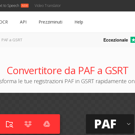
xt to Speech
Video Translator
OCR
API
Prezziminuti
Help
Eccezionale
PAF a GSRT
Convertitore da PAF a GSRT
sforma le tue registrazioni PAF in GSRT rapidamente on
PAF