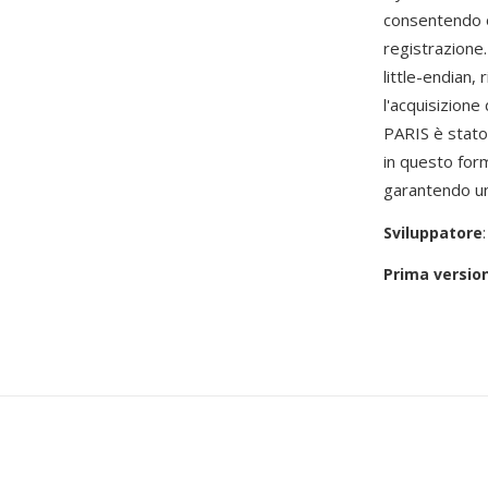
consentendo op
registrazione.
little-endian, 
l'acquisizion
PARIS è stato 
in questo for
garantendo un'
Sviluppatore
Prima versio