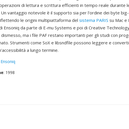
erazioni di lettura e scrittura efficienti in tempo reale durante l
 Un vantaggio notevole è il supporto sia per l'ordine dei byte big
riflettendo le origini multipiattaforma del
sistema PARIS
su Mac e 
e di Ensoniq da parte di E-mu Systems e poi di Creative Technology
dismesso, ma i file PAF restano importanti per gli studi con proget
mato. Strumenti come SoX e libsndfile possono leggere e convertire
accessibilità a lungo termine.
:
Ensoniq
ne
: 1998