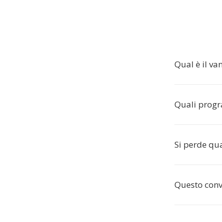
Qual è il va
Quali prog
Si perde qu
Questo conve