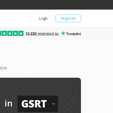
Login
Registrati
10,220
recensioni su
line
GSRT
in