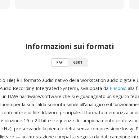
Informazioni sui formati
PAF
GSRT
io File) è il formato audio nativo della workstation audio digitale
 Audio Recording Integrated System), sviluppata da
Ensoniq
alla f
a un DAW hardware/software che si è guadagnato un seguito fedel
suono per la sua calda sonorità simile all'analogico e il funzionamen
contenitore di file di lavoro principale. Il formato memorizza au
isoluzione 16 o 24 bit e frequenze di campionamento profession
6 kHz), preservando la piena fedeltà senza compressione lossy. PA
 lineare — un'intestazione compatta seguita da dati campione inte