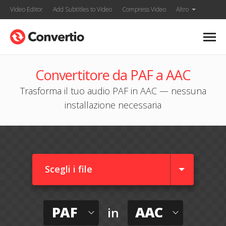
Video Editor
Add Subtitles to Video
Compress Video
Altro
Convertitore da PAF a AAC
Trasforma il tuo audio PAF in AAC — nessuna
installazione necessaria
Scegli i file
PAF
AAC
in