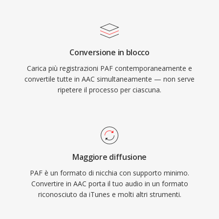
di campionamento da 8 kHz a 96 kHz e fino a
48 canali, adattandosi a qualsiasi esigenza,
dalle chiamate vocali al suono surround. Terzo,
l&#039;ampia adozione da parte di Apple e altri
Conversione in blocco
produttori assicura che praticamente ogni
Carica più registrazioni PAF contemporaneamente e
dispositivo, browser e lettore multimediale
convertile tutte in AAC simultaneamente — non serve
moderno gestisca i contenuti AAC nativamente
ripetere il processo per ciascuna.
senza plugin aggiuntivi.
Maggiore diffusione
PAF è un formato di nicchia con supporto minimo.
Convertire in AAC porta il tuo audio in un formato
riconosciuto da iTunes e molti altri strumenti.