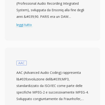
(Professional Audio Recording Integrated
System), sviluppata da Ensoniq alla fine degli
anni &#039;90. PARIS era un DAW
hardware/software che si è guadagnato un
leggi tutto
seguito fedele tra gli ingegneri del suono per la
sua calda sonorità simile all&#039;analogico e
il funzionamento affidabile, con PAF come
contenitore di file di lavoro principale. Il
formato memorizza audio PCM non
compresso a risoluzione 16 o 24 bit e
AAC
frequenze di campionamento professionali
AAC (Advanced Audio Coding) rappresenta
standard (44,1, 48 e 96 kHz), preservando la
l&#039;evoluzione dell&#039;MP3,
piena fedeltà senza compressione lossy. PAF
standardizzato da ISO/IEC come parte delle
utilizza un layout binario lineare —
specifiche MPEG-2 e successivamente MPEG-4.
un&#039;intestazione compatta seguita da dati
Sviluppato congiuntamente da Fraunhofer,
campione interlacciati — consentendo