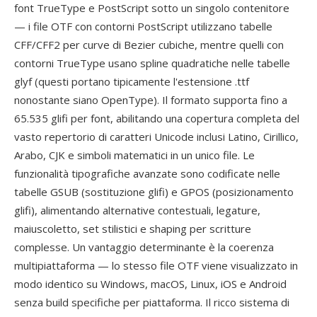
font TrueType e PostScript sotto un singolo contenitore
— i file OTF con contorni PostScript utilizzano tabelle
CFF/CFF2 per curve di Bezier cubiche, mentre quelli con
contorni TrueType usano spline quadratiche nelle tabelle
glyf (questi portano tipicamente l'estensione .ttf
nonostante siano OpenType). Il formato supporta fino a
65.535 glifi per font, abilitando una copertura completa del
vasto repertorio di caratteri Unicode inclusi Latino, Cirillico,
Arabo, CJK e simboli matematici in un unico file. Le
funzionalità tipografiche avanzate sono codificate nelle
tabelle GSUB (sostituzione glifi) e GPOS (posizionamento
glifi), alimentando alternative contestuali, legature,
maiuscoletto, set stilistici e shaping per scritture
complesse. Un vantaggio determinante è la coerenza
multipiattaforma — lo stesso file OTF viene visualizzato in
modo identico su Windows, macOS, Linux, iOS e Android
senza build specifiche per piattaforma. Il ricco sistema di