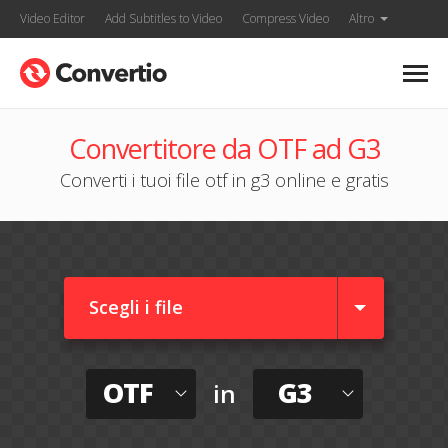
Video Editor
Add Subtitles to Video
Compress Video
Altro
Convertitore da OTF ad G3
Converti i tuoi file otf in g3 online e gratis
Scegli i file
OTF
G3
in