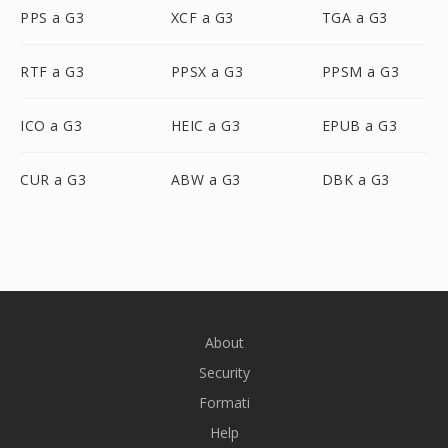
PPS a G3
XCF a G3
TGA a G3
RTF a G3
PPSX a G3
PPSM a G3
ICO a G3
HEIC a G3
EPUB a G3
CUR a G3
ABW a G3
DBK a G3
About
Security
Formati
Help