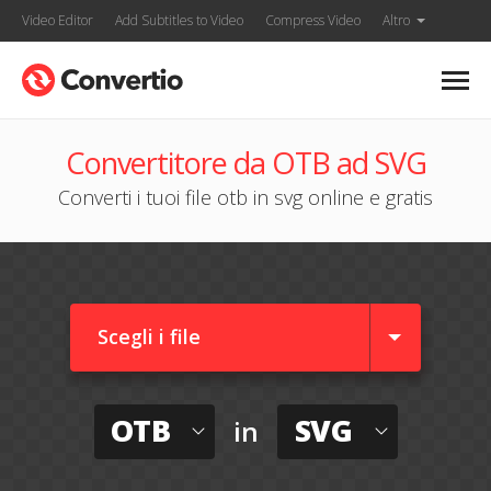
Video Editor
Add Subtitles to Video
Compress Video
Altro
Convertitore da OTB ad SVG
Converti i tuoi file otb in svg online e gratis
Scegli i file
OTB
SVG
in