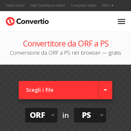
Video Editor
Add Subtitles to Video
Compress Video
Altro
Convertitore da ORF a PS
Conversione da ORF a PS nel browser — gratis
Scegli i file
ORF
PS
in