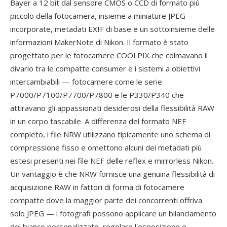
Bayer a 12 bit dal sensore CMOS o CCD di formato più
piccolo della fotocamera, insieme a miniature JPEG
incorporate, metadati EXIF di base e un sottoinsieme delle
informazioni MakerNote di Nikon. Il formato è stato
progettato per le fotocamere COOLPIX che colmavano il
divario tra le compatte consumer e i sistemi a obiettivi
intercambiabili — fotocamere come le serie
P7000/P7100/P7700/P7800 e le P330/P340 che
attiravano gli appassionati desiderosi della flessibilità RAW
in un corpo tascabile. A differenza del formato NEF
completo, i file NRW utilizzano tipicamente uno schema di
compressione fisso e omettono alcuni dei metadati più
estesi presenti nei file NEF delle reflex e mirrorless Nikon.
Un vantaggio è che NRW fornisce una genuina flessibilità di
acquisizione RAW in fattori di forma di fotocamere
compatte dove la maggior parte dei concorrenti offriva
solo JPEG — i fotografi possono applicare un bilanciamento
del bianco personalizzato, regolare l'esposizione e