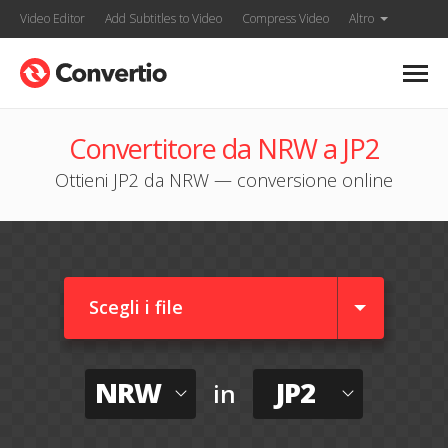
Video Editor
Add Subtitles to Video
Compress Video
Altro
Convertitore da NRW a JP2
Ottieni JP2 da NRW — conversione online
Scegli i file
NRW
JP2
in