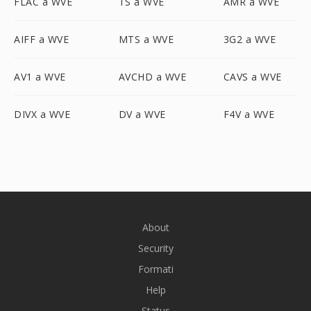
FLAC a WVE
TS a WVE
AMR a WVE
AIFF a WVE
MTS a WVE
3G2 a WVE
AV1 a WVE
AVCHD a WVE
CAVS a WVE
DIVX a WVE
DV a WVE
F4V a WVE
About
Security
Formati
Help
Status