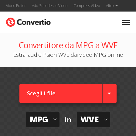
Video Editor
Add Subtitles to Video
Compress Video
Altro
Convertitore da MPG a WVE
Estrai audio Psion WVE dai video MPG online
Scegli i file
MPG
WVE
in