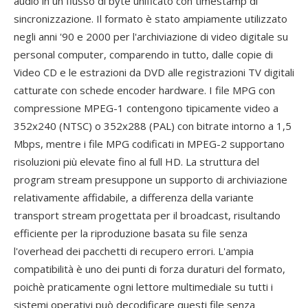
audio in un flusso di byte unificato con timestamp di
sincronizzazione. Il formato è stato ampiamente utilizzato
negli anni '90 e 2000 per l'archiviazione di video digitale su
personal computer, comparendo in tutto, dalle copie di
Video CD e le estrazioni da DVD alle registrazioni TV digitali
catturate con schede encoder hardware. I file MPG con
compressione MPEG-1 contengono tipicamente video a
352x240 (NTSC) o 352x288 (PAL) con bitrate intorno a 1,5
Mbps, mentre i file MPG codificati in MPEG-2 supportano
risoluzioni più elevate fino al full HD. La struttura del
program stream presuppone un supporto di archiviazione
relativamente affidabile, a differenza della variante
transport stream progettata per il broadcast, risultando
efficiente per la riproduzione basata su file senza
l'overhead dei pacchetti di recupero errori. L'ampia
compatibilità è uno dei punti di forza duraturi del formato,
poichè praticamente ogni lettore multimediale su tutti i
sistemi operativi può decodificare questi file senza