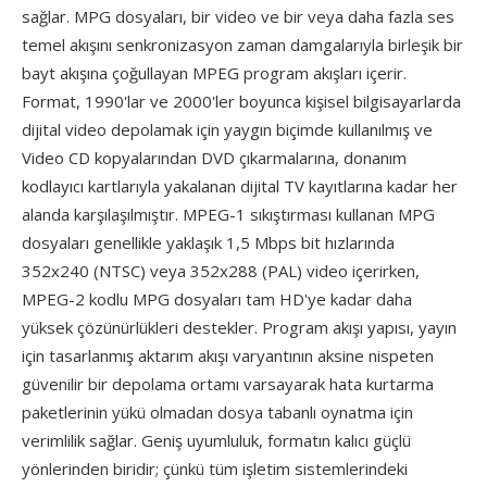
sağlar. MPG dosyaları, bir video ve bir veya daha fazla ses
temel akışını senkronizasyon zaman damgalarıyla birleşik bir
bayt akışına çoğullayan MPEG program akışları içerir.
Format, 1990'lar ve 2000'ler boyunca kişisel bilgisayarlarda
dijital video depolamak için yaygın biçimde kullanılmış ve
Video CD kopyalarından DVD çıkarmalarına, donanım
kodlayıcı kartlarıyla yakalanan dijital TV kayıtlarına kadar her
alanda karşılaşılmıştır. MPEG-1 sıkıştırması kullanan MPG
dosyaları genellikle yaklaşık 1,5 Mbps bit hızlarında
352x240 (NTSC) veya 352x288 (PAL) video içerirken,
MPEG-2 kodlu MPG dosyaları tam HD'ye kadar daha
yüksek çözünürlükleri destekler. Program akışı yapısı, yayın
için tasarlanmış aktarım akışı varyantının aksine nispeten
güvenilir bir depolama ortamı varsayarak hata kurtarma
paketlerinin yükü olmadan dosya tabanlı oynatma için
verimlilik sağlar. Geniş uyumluluk, formatın kalıcı güçlü
yönlerinden biridir; çünkü tüm işletim sistemlerindeki