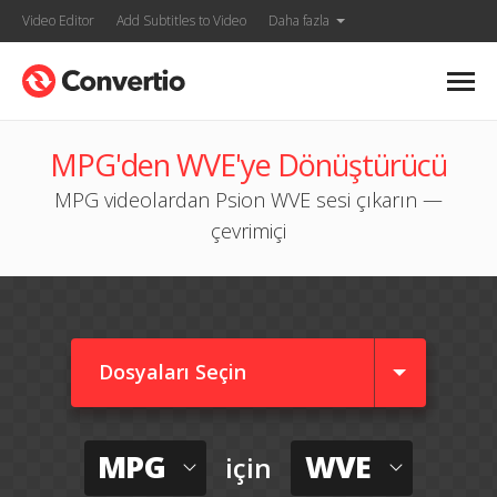
Video Editor
Add Subtitles to Video
Daha fazla
MPG'den WVE'ye Dönüştürücü
MPG videolardan Psion WVE sesi çıkarın —
çevrimiçi
Dosyaları Seçin
MPG
WVE
için