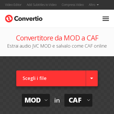
Video Editor
Add Subtitles to Video
Compress Video
Altro
Convertitore da MOD a CAF
Estrai audio JVC MOD e salvalo come CAF online
Scegli i file
MOD
CAF
in