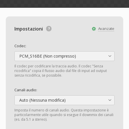
Impostazioni
Avanzate
Codec:
PCM_S16BE (Non compresso)
Il codec per codificare la traccia audio. Il codec "Senza
ricodifica" copia il flusso audio dal file di input ad output
senza ricodifica, se possibile.
Canali audio:
Auto (Nessuna modifica)
Imposta il numero di canali audio. Questa impostazione è
particolarmente utile quando si esegue il downmix dei canali
(es. da 5.1 a stereo).