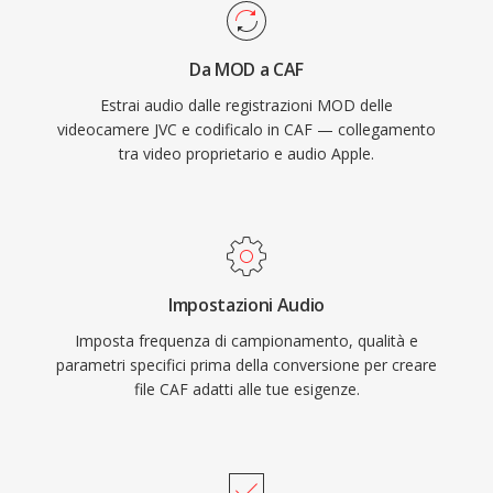
macOS e iOS, garantendo riproduzione a bassa
basate su file della metà degli anni 2000.
latenza in applicazioni professionali come Logic
Da MOD a CAF
Pro e Final Cut Pro. Per i flussi di lavoro
Estrai audio dalle registrazioni MOD delle
nell&#039;ecosistema Apple che richiedono
videocamere JVC e codificalo in CAF — collegamento
versatilità e scalabilità, CAF rappresenta una
tra video proprietario e audio Apple.
scelta eccezionalmente capace.
Impostazioni Audio
Imposta frequenza di campionamento, qualità e
parametri specifici prima della conversione per creare
file CAF adatti alle tue esigenze.