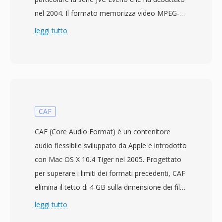
nel 2004. Il formato memorizza video MPEG-2
program stream a definizione standard insieme
leggi tutto
ad audio MPEG-1 Layer II o Dolby Digital,
producendo file strutturalmente simili ai file
VOB presenti sui DVD. Questa somiglianza con
i dati DVD-Video significa che i file MOD
possono spesso essere riprodotti o elaborati
da strumenti progettati per contenuti MPEG-2,
CAF
talvolta richiedendo solo la rinomina
CAF (Core Audio Format) è un contenitore
dell&#039;estensione del file. JVC ha progettato
audio flessibile sviluppato da Apple e introdotto
MOD come ponte pratico tra la registrazione
con Mac OS X 10.4 Tiger nel 2005. Progettato
DV su nastro e i flussi di lavoro completamente
per superare i limiti dei formati precedenti, CAF
basati su file, consentendo agli utenti di
elimina il tetto di 4 GB sulla dimensione dei file
registrare direttamente su supporti rimovibili
che vincola WAV e AIFF, supportando
leggi tutto
per un accesso immediato al computer senza
teoricamente una durata illimitata. Il
ritardi di cattura dal nastro. Il formato registra a