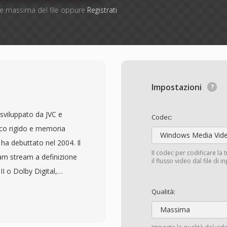
one massima del file oppure
Registrati
Impostazioni
sviluppato da JVC e
Codec:
sco rigido e memoria
Windows Media Vid
e ha debuttato nel 2004. Il
Il codec per codificare la 
m stream a definizione
il flusso video dal file di 
I o Dolby Digital,
ile VOB presenti sui DVD.
Qualità:
ignifica che i file MOD
Massima
rati da strumenti