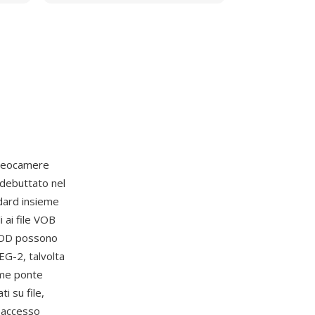
videocamere
 debuttato nel
dard insieme
 ai file VOB
 MOD possono
EG-2, talvolta
ome ponte
i su file,
n accesso