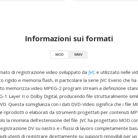
Informazioni sui formati
MOD
WMV
ato di registrazione video sviluppato da
JVC
e utilizzato nelle 
o rigido e memoria flash, in particolare la serie JVC Everio che ha
mato memorizza video MPEG-2 program stream a definizione stan
1 Layer II o Dolby Digital, producendo file strutturalmente simili
DVD. Questa somiglianza con i dati DVD-Video significa che i file
 riprodotti o elaborati da strumenti progettati per contenuti MP
olo la rinomina dell'estensione del file. JVC ha progettato MOD c
 registrazione DV su nastro e i flussi di lavoro completamente basat
li utenti di registrare direttamente su supporti rimovibili per u