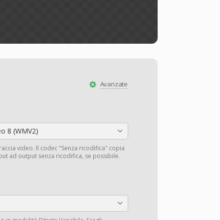
Avanzate
eo 8 (WMV2)
traccia video. Il codec "Senza ricodifica" copia
input ad output senza ricodifica, se possibile.