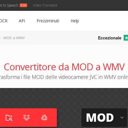
xt to Speech
Video Translator
OCR
API
Prezziminuti
Help
Eccezionale
MOD a WMV
Convertitore da MOD a WMV
rasforma i file MOD delle videocamere JVC in WMV onli
MOD