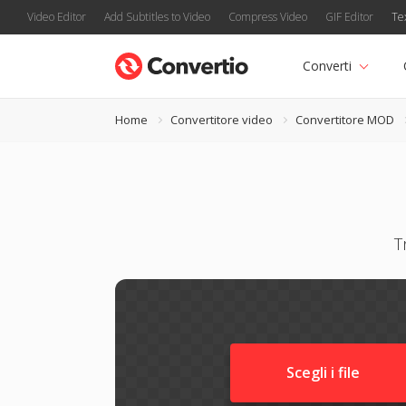
Video Editor
Add Subtitles to Video
Compress Video
GIF Editor
Te
Converti
Home
Convertitore video
Convertitore MOD
T
Scegli i file