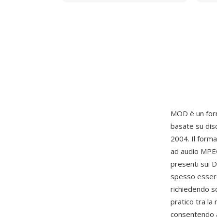
MOD è un form
basate su disc
2004. Il for
ad audio MPEG-
presenti sui 
spesso essere
richiedendo s
pratico tra la
consentendo ag