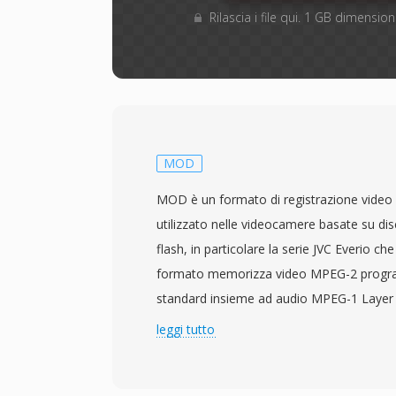
Rilascia i file qui. 1 GB dimensi
MOD
MOD è un formato di registrazione video 
utilizzato nelle videocamere basate su di
flash, in particolare la serie JVC Everio ch
formato memorizza video MPEG-2 progra
standard insieme ad audio MPEG-1 Layer I
producendo file strutturalmente simili ai f
leggi tutto
Questa somiglianza con i dati DVD-Video s
possono spesso essere riprodotti o elabo