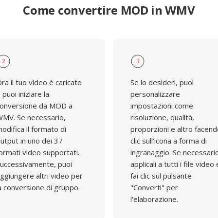
Come convertire MOD in WMV
2
3
ra il tuo video è caricato
Se lo desideri, puoi
 puoi iniziare la
personalizzare
onversione da MOD a
impostazioni come
MV. Se necessario,
risoluzione, qualità,
odifica il formato di
proporzioni e altro facen
utput in uno dei 37
clic sull'icona a forma di
ormati video supportati.
ingranaggio. Se necessari
uccessivamente, puoi
applicali a tutti i file video 
ggiungere altri video per
fai clic sul pulsante
a conversione di gruppo.
"Converti" per
l'elaborazione.