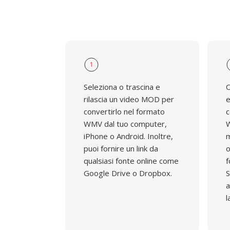
1
Seleziona o trascina e
O
rilascia un video MOD per
e
convertirlo nel formato
c
WMV dal tuo computer,
W
iPhone o Android. Inoltre,
m
puoi fornire un link da
o
qualsiasi fonte online come
f
Google Drive o Dropbox.
S
a
l