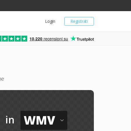
Login
Registrati
10,220
recensioni su
ne
WMV
in