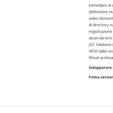
immediato al c
definizione st
video domesti
di directory su
registrazione 
alcuni dei lor
JVC. Sebbene i
MOD dalla nuov
filmati archiv
Sviluppatore
Prima versio