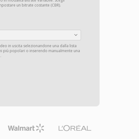
o in modalità Bitrate Variabile. Scegli
mpostare un bitrate costante (CBR).
deo in uscita selezionandone una dalla lista
ioni più popolari o inserendo manualmente una
.