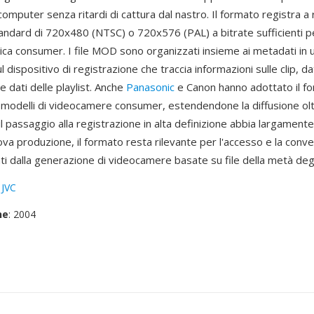
omputer senza ritardi di cattura dal nastro. Il formato registra a r
andard di 720x480 (NTSC) o 720x576 (PAL) a bitrate sufficienti pe
ca consumer. I file MOD sono organizzati insieme ai metadati in 
l dispositivo di registrazione che traccia informazioni sulle clip, da
e dati delle playlist. Anche
Panasonic
e Canon hanno adottato il f
o modelli di videocamere consumer, estendendone la diffusione olt
l passaggio alla registrazione in alta definizione abbia largamente
a produzione, il formato resta rilevante per l'accesso e la conve
iati dalla generazione di videocamere basate su file della metà deg
:
JVC
ne
: 2004