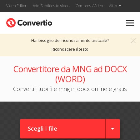
Video Editor
Add Subtitles to Video
Compress Video
Altro
Hai bisogno del riconoscimento testuale?
Riconoscere il testo
Convertitore da MNG ad DOCX
(WORD)
Converti i tuoi file mng in docx online e gratis
Scegli i file