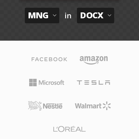
MNG
DOCX
in