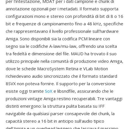
per l'intestazione, MDAT per i dati campione e chunk di
annotazione opzionali per i metadati. Il formato supporta
configurazioni mono e stereo con profondità di bit di 8 o 16
bit e frequenze di campionamento fino a 48 kHz, specifiche
che rappresentavano il livello professionale sull'hardware
Amiga. Sono disponibili sia la codifica PCM lineare con
segno sia le codifiche A-law/mu-law, offrendo una scelta
tra fedeltà e dimensione del file. MAUD ha trovato il suo
utilizzo principale nella comunità di produzione video Amiga,
dove le schede MacroSystem Retina e VLab Motion
richiedevano audio sincronizzato che il formato standard
8SVX non poteva fornire. Il supporto per la conversione
esiste oggi tramite
SoX
e libsndfile, assicurando che le
produzioni vintage Amiga restino recuperabili. Tre vantaggi
distinti emergono: la struttura pulita basata su IFF
navigabile da qualsiasi parser consapevole dei chunk, la
capacità stereo a 16 bit in anticipo sull'audio tipico
dell'Amiga e un overhead leggero che lasciava il massimo