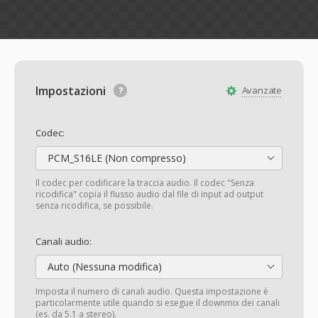
Impostazioni
Avanzate
Codec:
PCM_S16LE (Non compresso)
Il codec per codificare la traccia audio. Il codec "Senza
ricodifica" copia il flusso audio dal file di input ad output
senza ricodifica, se possibile.
Canali audio:
Auto (Nessuna modifica)
Imposta il numero di canali audio. Questa impostazione è
particolarmente utile quando si esegue il downmix dei canali
(es. da 5.1 a stereo).