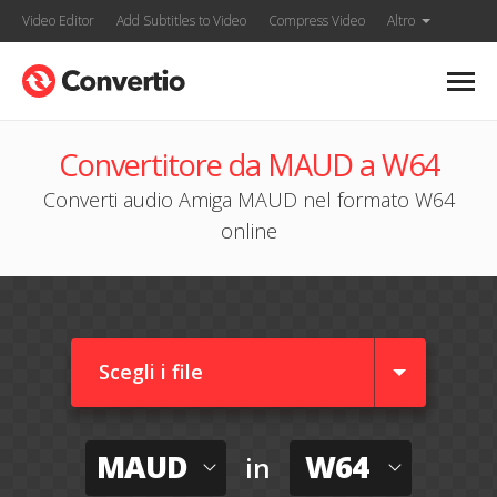
Video Editor
Add Subtitles to Video
Compress Video
Altro
Convertitore da MAUD a W64
Converti audio Amiga MAUD nel formato W64
online
Scegli i file
MAUD
W64
in