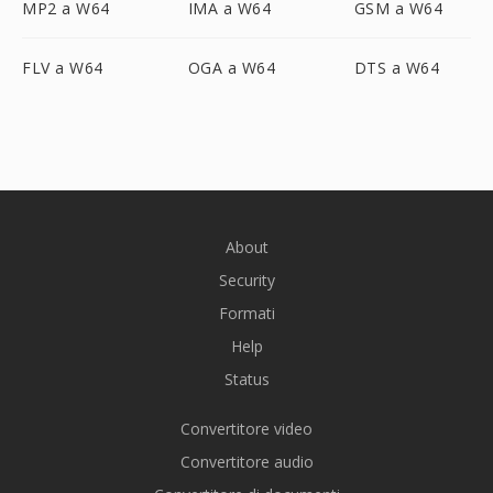
MP2 a W64
IMA a W64
GSM a W64
FLV a W64
OGA a W64
DTS a W64
About
Security
Formati
Help
Status
Convertitore video
Convertitore audio