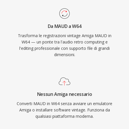
adatto al scoring cinematografico, alla
registrazione di concerti dal vivo e
all&#039;acquisizione di dati scientifici. Sound
Da MAUD a W64
Forge, Audacity e altre workstation audio
Trasforma le registrazioni vintage Amiga MAUD in
digitali professionali forniscono supporto W64
W64 — un ponte tra l'audio retro computing e
nativo per importazione ed esportazione senza
l'editing professionale con supporto file di grandi
problemi. Per ingegneri e produttori che
dimensioni.
lavorano abitualmente con materiale lungo e
ad alta fedeltà, W64 offre l&#039;affidabilità e
la semplicità del WAV senza il frustrante limite
dimensionale.
Nessun Amiga necessario
Converti MAUD in W64 senza avviare un emulatore
Amiga o installare software vintage. Funziona da
qualsiasi piattaforma moderna.