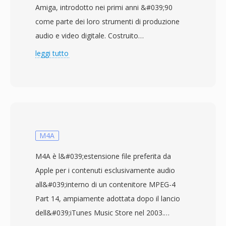
Amiga, introdotto nei primi anni &#039;90
come parte dei loro strumenti di produzione
audio e video digitale. Costruito
sull&#039;architettura a chunk IFF (Interchange
leggi tutto
File Format) dell&#039;Amiga, i file MAUD
organizzano i dati in chunk chiaramente
delimitati — MHDR per l&#039;intestazione,
MDAT per i dati campione e chunk di
annotazione opzionali per i metadati. Il
formato supporta configurazioni mono e
M4A
stereo con profondità di bit di 8 o 16 bit e
M4A è l&#039;estensione file preferita da
frequenze di campionamento fino a 48 kHz,
Apple per i contenuti esclusivamente audio
specifiche che rappresentavano il livello
all&#039;interno di un contenitore MPEG-4
professionale sull&#039;hardware Amiga. Sono
Part 14, ampiamente adottata dopo il lancio
disponibili sia la codifica PCM lineare con segno
dell&#039;iTunes Music Store nel 2003.
sia le codifiche A-law/mu-law, offrendo una