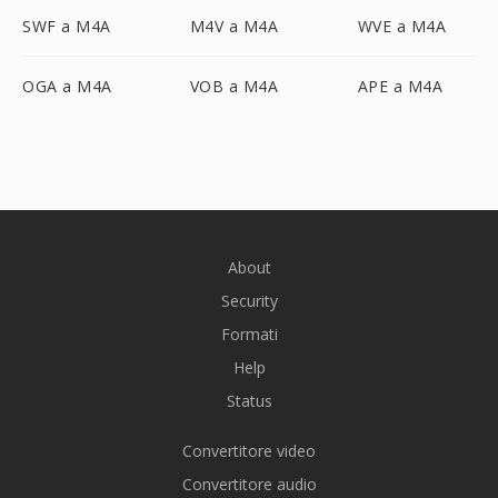
SWF a M4A
M4V a M4A
WVE a M4A
OGA a M4A
VOB a M4A
APE a M4A
About
Security
Formati
Help
Status
Convertitore video
Convertitore audio