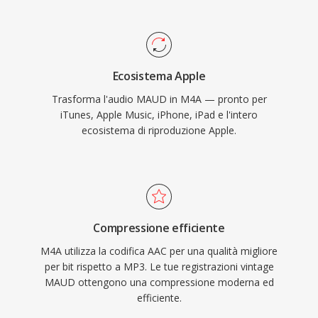
Apple è trasparente — iTunes, Apple Music,
iPhone, iPad e macOS gestiscono M4A
nativamente — mentre il supporto di terze
parti comprende VLC, foobar2000, Android e la
Ecosistema Apple
maggior parte dei sistemi di infotainment
Trasforma l'audio MAUD in M4A — pronto per
automobilistici. Tre benefici tangibili
iTunes, Apple Music, iPhone, iPad e l'intero
definiscono il formato: efficienza di codifica
ecosistema di riproduzione Apple.
superiore rispetto ai codec lossy precedenti,
metadati ricchi attraverso la struttura di atomi
MP4 (copertine, capitoli, testi) e flessibilità
dual-mode che serve sia flussi di lavoro lossy
che lossless.
Compressione efficiente
M4A utilizza la codifica AAC per una qualità migliore
per bit rispetto a MP3. Le tue registrazioni vintage
MAUD ottengono una compressione moderna ed
efficiente.