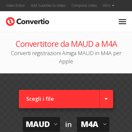
Video Editor
Add Subtitles to Video
Compress Video
Altro
Convertitore da MAUD a M4A
Converti registrazioni Amiga MAUD in M4A per
Apple
Scegli i file
MAUD
M4A
in